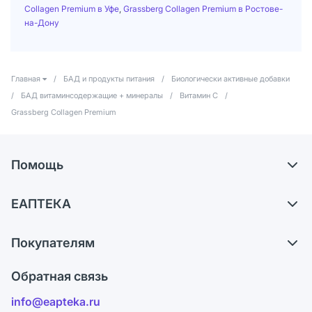
Collagen Premium в Уфе
,
Grassberg Collagen Premium в Ростове-
на-Дону
Главная
/
БАД и продукты питания
/
Биологически активные добавки
/
БАД витаминсодержащие + минералы
/
Витамин С
/
Grassberg Collagen Premium
Помощь
Доставка
ЕАПТЕКА
Самовывоз из аптек
О компании
Обмен и возврат
Покупателям
Карьера
Что с моим заказом?
Оплата
Поставщики
Обратная связь
Ответы на вопросы
Отзывы
Лицензия
info@eapteka.ru
Блог
Программа СберСпасибо