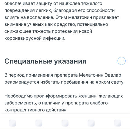
обеспечивает защиту от наиболее тяжелого
повреждения легких, благодаря его способности
влиять на воспаление. Этим мелатонин привлекает
внимание ученых как средство, потенциально
снижающее тяжесть протекания новой
коронавирусной инфекции.
Специальные указания
В период применения препарата Мелатонин Эвалар
рекомендуется избегать пребывания на ярком свету.
Необходимо проинформировать женщин, желающих
забеременеть, о наличии у препарата слабого
контрацептивного действия.
В корзину за
498
руб.
Отсутствуют клинические данные о применении