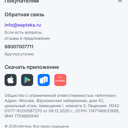
Покупателям
Карьера
Что с моим заказом?
Оплата
Поставщики
Обратная связь
Ответы на вопросы
Отзывы
Лицензия
info@eapteka.ru
Блог
Программа СберСпасибо
Реклама на сайте
Если есть вопросы,
отзывы и предложения
Политика конфиденциальности
Ваши товары на ЕАПТЕКЕ
88007007711
Пользовательское соглашение
Сотрудничество для аптек
Круглосуточно
Политика рекомендаций
СМИ о нас
Скачать приложение
Этика и соответствие
Политика в отношении обработки персональных данных
Общество с ограниченной ответственностью «еАптека»;
Адрес: Москва, Фрунзенская набережная, дом 42,
цокольный этаж, помещение I, комната 2; Лицензия: Л042-
01177-91/00587270 от 09.12.2020 г.; ОГРН: 1147746631988,
ИНН 7704865540
© 2026 eАптека. Все права защищены