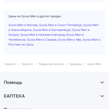
Цены на Syoss Men в других городах
Syoss Men в Москве
,
Syoss Men в Санкт-Петербург
,
Syoss Men
в Новосибирске
,
Syoss Men в Екатеринбург
,
Syoss Men в
Казани
,
Syoss Men в Нижнем Новгород
,
Syoss Men в
Челябинске
,
Syoss Men в Самаре
,
Syoss Men в Уфе
,
Syoss Men в
Ростове-на-Дону
Главная
/
Красота
/
Товары для мужчин
/
Шампуни
/
Syoss Men
Помощь
Доставка
ЕАПТЕКА
Самовывоз из аптек
О компании
Обмен и возврат