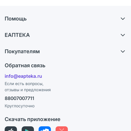
Помощь
Доставка
ЕАПТЕКА
Самовывоз из аптек
О компании
Обмен и возврат
Покупателям
Карьера
Что с моим заказом?
Оплата
Поставщики
Обратная связь
Ответы на вопросы
Отзывы
Лицензия
info@eapteka.ru
Блог
Программа СберСпасибо
Реклама на сайте
Если есть вопросы,
отзывы и предложения
Политика конфиденциальности
Ваши товары на ЕАПТЕКЕ
88007007711
Пользовательское соглашение
Сотрудничество для аптек
Круглосуточно
Политика рекомендаций
СМИ о нас
Скачать приложение
Этика и соответствие
Политика в отношении обработки персональных данных