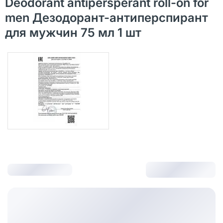
Deodorant antipersperant roll-on for
men Дезодорант-антиперспирант
для мужчин 75 мл 1 шт