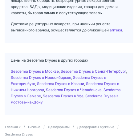
лекарственных средств: безрецептурные лекарственные
средства, БАДы, медицинские изделия, товары для дома и
красоты, бытовая химия и сопутствующие товары.
Доставка рецептурных лекарств, при наличии рецепта
выписанного врачом, осуществляется до ближайшей
аптеки
.
Цены на Sesderma Dryses в других городах
Sesderma Dryses в Москве
,
Sesderma Dryses в Санкт-Петербург
,
Sesderma Dryses в Новосибирске
,
Sesderma Dryses в
Екатеринбург
,
Sesderma Dryses в Казани
,
Sesderma Dryses в
Нижнем Новгород
,
Sesderma Dryses в Челябинске
,
Sesderma
Dryses в Самаре
,
Sesderma Dryses в Уфе
,
Sesderma Dryses в
Ростове-на-Дону
Главная
/
Гигиена
/
Дезодоранты
/
Дезодоранты мужские
/
Sesderma Dryses