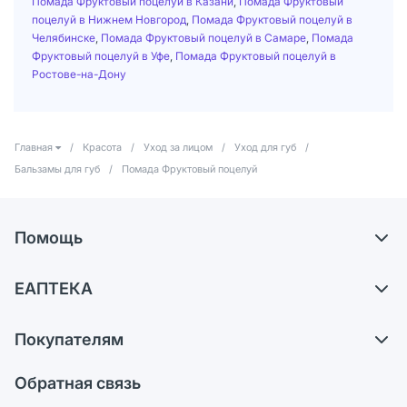
Помада Фруктовый поцелуй в Казани
,
Помада Фруктовый
поцелуй в Нижнем Новгород
,
Помада Фруктовый поцелуй в
Челябинске
,
Помада Фруктовый поцелуй в Самаре
,
Помада
Фруктовый поцелуй в Уфе
,
Помада Фруктовый поцелуй в
Ростове-на-Дону
Главная
/
Красота
/
Уход за лицом
/
Уход для губ
/
Бальзамы для губ
/
Помада Фруктовый поцелуй
Помощь
Доставка
ЕАПТЕКА
Самовывоз из аптек
О компании
Обмен и возврат
Покупателям
Карьера
Что с моим заказом?
Оплата
Поставщики
Обратная связь
Ответы на вопросы
Отзывы