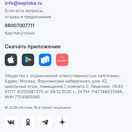
Лицензия
info@eapteka.ru
Блог
Программа СберСпасибо
Реклама на сайте
Если есть вопросы,
отзывы и предложения
Политика конфиденциальности
Ваши товары на ЕАПТЕКЕ
88007007711
Пользовательское соглашение
Сотрудничество для аптек
Круглосуточно
Политика рекомендаций
СМИ о нас
Скачать приложение
Этика и соответствие
Политика в отношении обработки персональных данных
Общество с ограниченной ответственностью «еАптека»;
Адрес: Москва, Фрунзенская набережная, дом 42,
цокольный этаж, помещение I, комната 2; Лицензия: Л042-
01177-91/00587270 от 09.12.2020 г.; ОГРН: 1147746631988,
ИНН 7704865540
© 2026 eАптека. Все права защищены