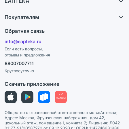
ЕАПТЕКА
Самовывоз из аптек
О компании
Обмен и возврат
Покупателям
Карьера
Что с моим заказом?
Оплата
Поставщики
Обратная связь
Ответы на вопросы
Отзывы
Лицензия
info@eapteka.ru
Блог
Программа СберСпасибо
Реклама на сайте
Если есть вопросы,
отзывы и предложения
Политика конфиденциальности
Ваши товары на ЕАПТЕКЕ
88007007711
Пользовательское соглашение
Сотрудничество для аптек
Круглосуточно
Политика рекомендаций
СМИ о нас
Скачать приложение
Этика и соответствие
Политика в отношении обработки персональных данных
Общество с ограниченной ответственностью «еАптека»;
Адрес: Москва, Фрунзенская набережная, дом 42,
цокольный этаж, помещение I, комната 2; Лицензия: Л042-
01177-91/00587270 от 09.12.2020 г.; ОГРН: 1147746631988,