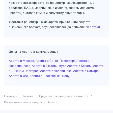
лекарственных средств: безрецептурные лекарственные
средства, БАДы, медицинские изделия, товары для дома и
красоты, бытовая химия и сопутствующие товары.
Доставка рецептурных лекарств, при наличии рецепта
выписанного врачом, осуществляется до ближайшей
аптеки
.
Цены на Асепта в других городах
Асепта в Москве
,
Асепта в Санкт-Петербург
,
Асепта в
Новосибирске
,
Асепта в Екатеринбург
,
Асепта в Казани
,
Асепта
в Нижнем Новгород
,
Асепта в Челябинске
,
Асепта в Самаре
,
Асепта в Уфе
,
Асепта в Ростове-на-Дону
Главная
/
Гигиена
/
Средства для ухода за полостью рта
/
Ополаскиватели полости рта
/
Асепта