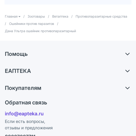
Главная
/
Зоотовары
/
Ветаптека
/
Противопаразитарные средства
/
Ошейники против паразитов
/
Дана Ультра ошейник противопаразитарный
Помощь
Доставка
ЕАПТЕКА
Самовывоз из аптек
О компании
Обмен и возврат
Покупателям
Карьера
Что с моим заказом?
Оплата
Поставщики
Обратная связь
Ответы на вопросы
Отзывы
Лицензия
info@eapteka.ru
Блог
Программа СберСпасибо
Реклама на сайте
Если есть вопросы,
отзывы и предложения
Политика конфиденциальности
Ваши товары на ЕАПТЕКЕ