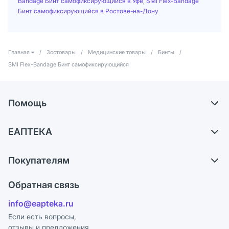
Bandage Бинт самофиксирующийся в Уфе
,
SMI Flex-Bandage
Бинт самофиксирующийся в Ростове-на-Дону
Главная
/
Зоотовары
/
Медицинские товары
/
Бинты
/
SMI Flex-Bandage Бинт самофиксирующийся
Помощь
Доставка
ЕАПТЕКА
Самовывоз из аптек
О компании
Обмен и возврат
Покупателям
Карьера
Что с моим заказом?
Оплата
Поставщики
Обратная связь
Ответы на вопросы
Отзывы
Лицензия
info@eapteka.ru
Блог
Программа СберСпасибо
Реклама на сайте
Если есть вопросы,
отзывы и предложения
Политика конфиденциальности