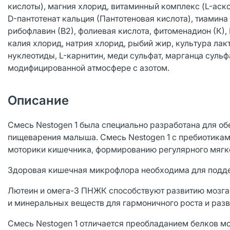
кислоты), магния хлорид, витаминный комплекс (L-аскор
D-пантотенат кальция (Пантотеновая кислота), тиамина 
рибофлавин (В2), фолиевая кислота, фитоменадион (К), 
калия хлорид, натрия хлорид, рыбий жир, культура лакто
нуклеотиды, L-карнитин, меди сульфат, марганца сульфа
модифицированной атмосфере с азотом.
Описание
Смесь Nestogen 1 была специально разработана для об
пищеварения малыша. Смесь Nestogen 1 с пребиотикам
моторики кишечника, формированию регулярного мягк
Здоровая кишечная микрофлора необходима для подде
Лютеин и омега-3 ПНЖК способствуют развитию мозга
и минеральных веществ для гармоничного роста и разв
Смесь Nestogen 1 отличается преобладанием белков м