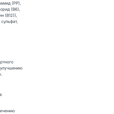
намид (РР),
орид (В6),
н (В12)),
 сульфат,
ортного
т улучшению
к.
в
печению