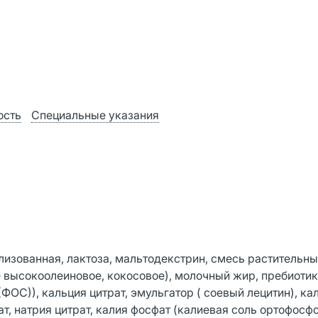
ость
Специальные указания
зованная, лактоза, мальтодекстрин, смесь растительн
 высокоолеиновое, кокосовое), молочный жир, пребиоти
ОС)), кальция цитрат, эмульгатор ( соевый лецитин), кал
ат, натрия цитрат, калия фосфат (калиевая соль ортофосф