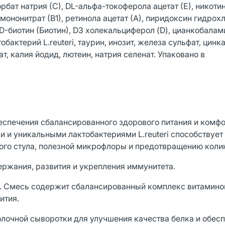
бат натрия (С), DL-альфа-токоферола ацетат (Е), никоти
мононитрат (В1), ретинола ацетат (А), пиридоксин гидрохл
D-биотин (Биотин), D3 холекальциферол (D), цианкобалами
бактерий L.reuteri, таурин, инозит, железа сульфат, цинка
т, калия йодид, лютеин, натрия селенат. Упаковано в
еспечения сбалансированного здорового питания и комф
и и уникальными лактобактериями L.reuteri способствуе
ого стула, полезной микрофлоры и предотвращению коли
ржания, развития и укрепления иммунитета.
. Смесь содержит сбалансированный комплекс витамино
ития.
олочной сыворотки для улучшения качества белка и обес