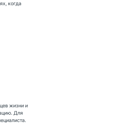
ях, когда
цев жизни и
ацию. Для
пециалиста.