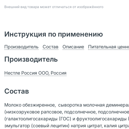
Bнешний вид товара может отличаться от изображённого
Инструкция по применению
Производитель
Состав
Описание
Питательная ценн
Производитель
Нестле Россия ООО, Россия
Состав
Молоко обезжиренное, сыворотка молочная деминерали
(низкоэруковое рапсовое, подсолнечное, подсолнечное
(галактоолигосахариды (ГОС) и фруктоолигосахариды (Ф
эмульгатор (соевый лецитин) натрия цитрат, калия цитр