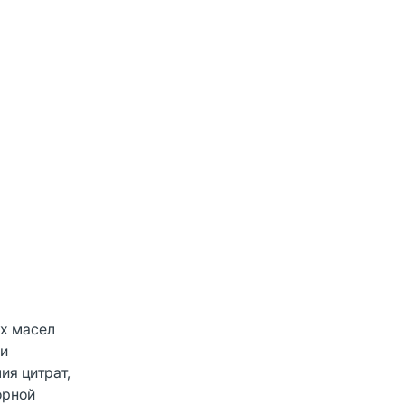
ых масел
ки
ия цитрат,
орной