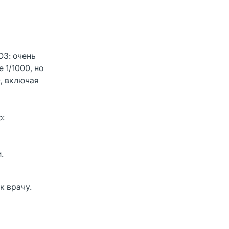
ОЗ: очень
е 1/1000, но
0, включая
о:
.
к врачу.