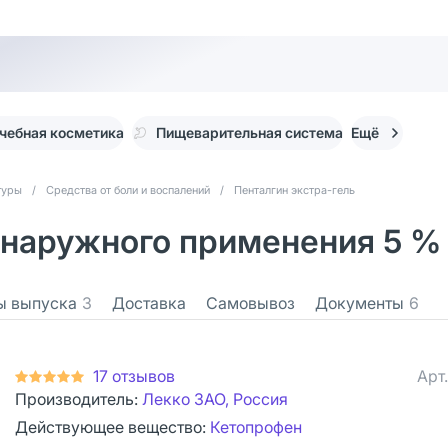
чебная косметика
Пищеварительная система
Ещё
туры
/
Средства от боли и воспалений
/
Пенталгин экстра-гель
 наружного применения 5 % 1
 выпуска
3
Доставка
Самовывоз
Документы
6
17 отзывов
Арт
Производитель:
Лекко ЗАО, Россия
Действующее вещество:
Кетопрофен