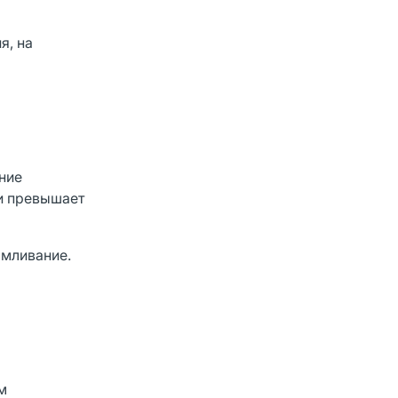
я, на
ение
ри превышает
рмливание.
м