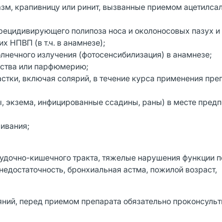
азм, крапивницу или ринит, вызванные приемом ацетилса
 рецидивирующего полипоза носа и околоносовых пазух и
 НПВП (в т.ч. в анамнезе);
лнечного излучения (фотосенсибилизация) в анамнезе;
дства или парфюмерию;
стки, включая солярий, в течение курса применения преп
 экзема, инфицированные ссадины, раны) в месте пред
ливания;
удочно-кишечного тракта, тяжелые нарушения функции п
недостаточность, бронхиальная астма, пожилой возраст,
ояний, перед приемом препарата обязательно проконсульт