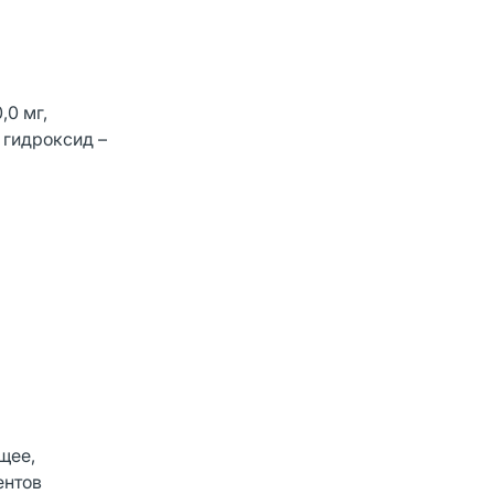
,0 мг,
я гидроксид –
щее,
ентов