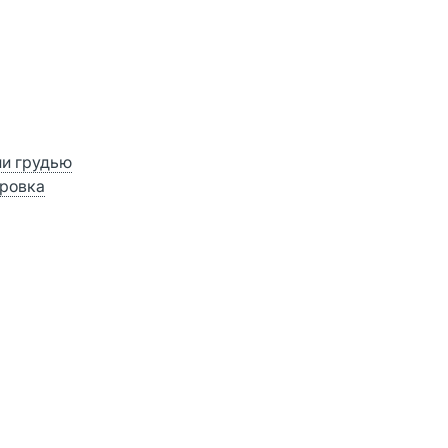
ии грудью
ровка