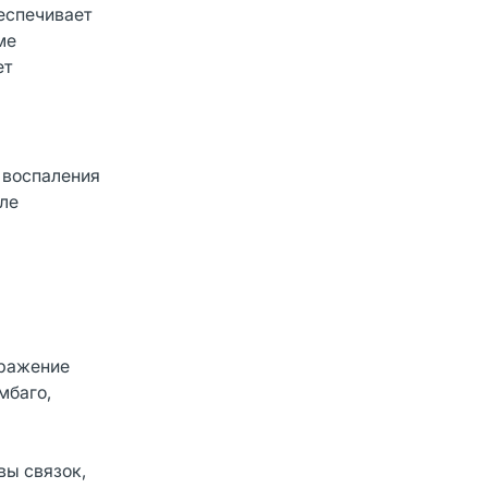
беспечивает
ме
ет
 воспаления
сле
оражение
мбаго,
вы связок,