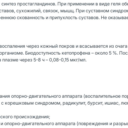
 синтез простагландинов. При применении в виде геля о
тавов, сухожилий, связок, мышц. При суставном синдро
треннюю скованность и припухлость суставов. Не оказыва
 воспаления через кожный покров и всасывается из очага
организме. Биодоступность кетопрофена – около 5 %. По
плазме через 5-8 ч – 0,08-0,15 мкг/мл.
ания опорно-двигательного аппарата (воспалительное п
з с корешковым синдромом, радикулит, бурсит, ишиас, лю
ского происхождения;
 и опорно-двигательного аппарата (повреждения и разры