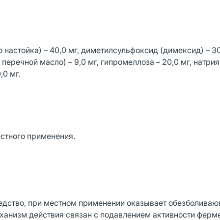
 настойка) – 40,0 мг, диметилсульфоксид (димексид) – 30
перечной масло) – 9,0 мг, гипромеллоза – 20,0 мг, натри
,0 мг.
стного применения.
едство, при местном применении оказывает обезболиваю
еханизм действия связан с подавлением активности ферм