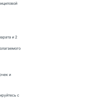
лициловой
арата и 2
полагаемого
очек и
ируйтесь с