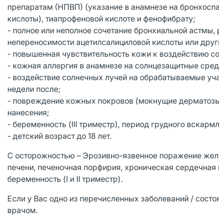
препаратам (НПВП) (указание в анамнезе на бронхосп
кислоты), тиапрофеновой кислоте и фенофибрату;
- полное или неполное сочетание бронхиальной астмы,
непереносимости ацетилсалициловой кислоты или других
- повышенная чувствительность кожи к воздействию со
- кожная аллергия в анамнезе на солнцезащитные сре
- воздействие солнечных лучей на обрабатываемые уча
недели после;
- повреждение кожных покровов (мокнущие дерматозы,
нанесения;
- беременность (III триместр), период грудного вскарм
- детский возраст до 18 лет.
С осторожностью – Эрозивно-язвенное поражение жел
печени, печеночная порфирия, хроническая сердечная 
беременность (I и II триместр).
Если у Вас одно из перечисленных заболеваний / сост
врачом.