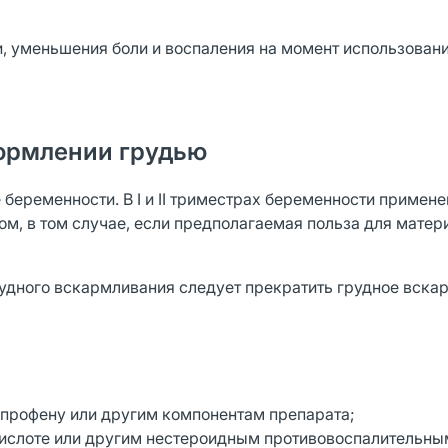
, уменьшения боли и воспаления на момент использовани
ормлении грудью
 беременности. В I и II триместрах беременности примен
ом, в том случае, если предполагаемая польза для мате
удного вскармливания следует прекратить грудное вска
опрофену или другим компонентам препарата;
кислоте или другим нестероидным противовоспалительны