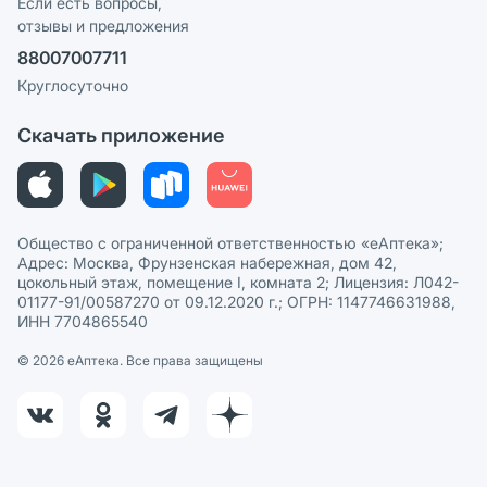
Реклама на сайте
Если есть вопросы,
отзывы и предложения
Политика конфиденциальности
Ваши товары на ЕАПТЕКЕ
88007007711
Пользовательское соглашение
Сотрудничество для аптек
Круглосуточно
Политика рекомендаций
СМИ о нас
Скачать приложение
Этика и соответствие
Политика в отношении обработки персональных данных
Общество с ограниченной ответственностью «еАптека»;
Адрес: Москва, Фрунзенская набережная, дом 42,
цокольный этаж, помещение I, комната 2; Лицензия: Л042-
01177-91/00587270 от 09.12.2020 г.; ОГРН: 1147746631988,
ИНН 7704865540
© 2026 eАптека. Все права защищены