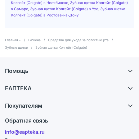
Колгейт (Colgate) в Челябинске
,
Зубная щетка Колгейт (Colgate)
в Самаре
,
Зубная щетка Колгейт (Colgate) в Уфе
,
Зубная щетка
Колгейт (Colgate) в Ростове-на-Дону
Главная
/
Гигиена
/
Средства для ухода за полостью рта
/
Зубные щетки
/
Зубная щетка Колгейт (Colgate)
Помощь
Доставка
ЕАПТЕКА
Самовывоз из аптек
О компании
Обмен и возврат
Покупателям
Карьера
Что с моим заказом?
Оплата
Поставщики
Обратная связь
Ответы на вопросы
Отзывы
Лицензия
info@eapteka.ru
Блог
Программа СберСпасибо