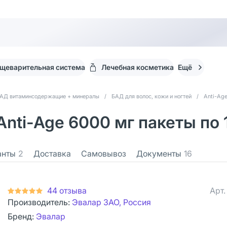
щеварительная система
Лечебная косметика
Ещё
АД витаминсодержащие + минералы
/
БАД для волос, кожи и ногтей
/
Anti-Ag
nti-Age 6000 мг пакеты по 1
анты
2
Доставка
Самовывоз
Документы
16
44 отзыва
Арт
Производитель:
Эвалар ЗАО, Россия
Бренд:
Эвалар