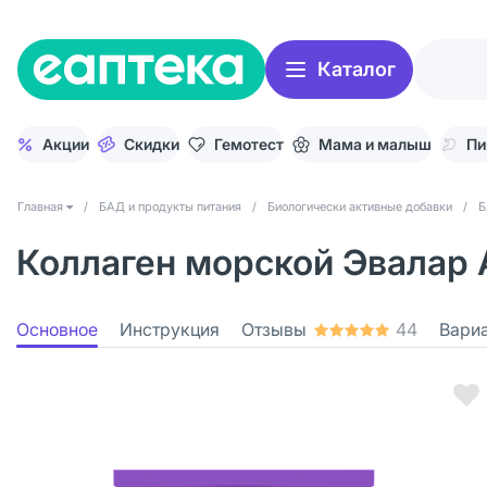
Каталог
Акции
Скидки
Гемотест
Мама и малыш
Пи
Главная
/
БАД и продукты питания
/
Биологически активные добавки
/
Б
Коллаген морской Эвалар A
Основное
Инструкция
Отзывы
44
Вари