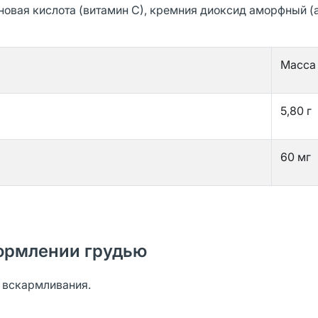
овая кислота (витамин С), кремния диоксид аморфный (
Масса
5,80 г
60 мг
ормлении грудью
о вскармливания.