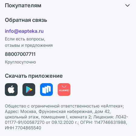
Обмен и возврат
Покупателям
Карьера
Что с моим заказом?
Оплата
Поставщики
Обратная связь
Ответы на вопросы
Отзывы
Лицензия
info@eapteka.ru
Блог
Программа СберСпасибо
Реклама на сайте
Если есть вопросы,
отзывы и предложения
Политика конфиденциальности
Ваши товары на ЕАПТЕКЕ
88007007711
Пользовательское соглашение
Сотрудничество для аптек
Круглосуточно
Политика рекомендаций
СМИ о нас
Скачать приложение
Этика и соответствие
Политика в отношении обработки персональных данных
Общество с ограниченной ответственностью «еАптека»;
Адрес: Москва, Фрунзенская набережная, дом 42,
цокольный этаж, помещение I, комната 2; Лицензия: Л042-
01177-91/00587270 от 09.12.2020 г.; ОГРН: 1147746631988,
ИНН 7704865540