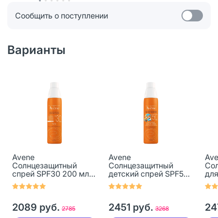
Сообщить о поступлении
Варианты
Avene
Avene
Av
Солнцезащитный
Солнцезащитный
Сол
спрей SPF30 200 мл 1
детский спрей SPF50+
для
шт
200 мл 1 шт
зон
2089 руб.
2451 руб.
24
2785
3268