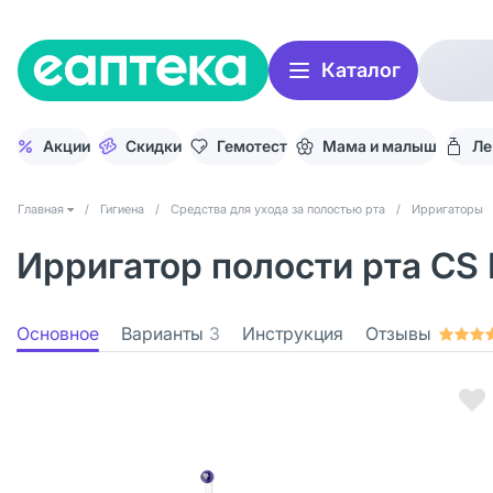
Каталог
Акции
Скидки
Гемотест
Мама и малыш
Ле
Главная
/
Гигиена
/
Средства для ухода за полостью рта
/
Ирригаторы
Ирригатор полости рта CS 
Основное
Варианты
3
Инструкция
Отзывы