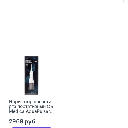
Ирригатор полости
рта портативный CS
Medica AquaPulsar
CS-700 Flow White 1
шт
2969 руб.