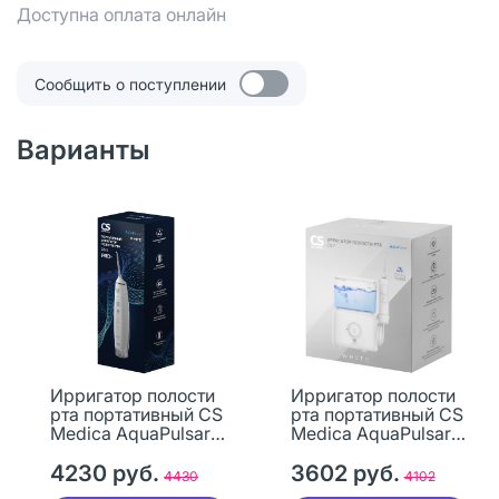
Доступна оплата онлайн
Сообщить о поступлении
Варианты
Ирригатор полости
Ирригатор полости
рта портативный CS
рта портативный CS
Medica AquaPulsar
Medica AquaPulsar
CS-3 PRO+ White
CS-7 Dual Floss
белый 1 шт
4230 руб.
White белый 1 шт
3602 руб.
4430
4102