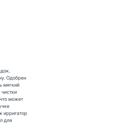
адок.
ну. Одобрен
ь мягкий
 чистки
 что может
учке
ак ирригатор
л для