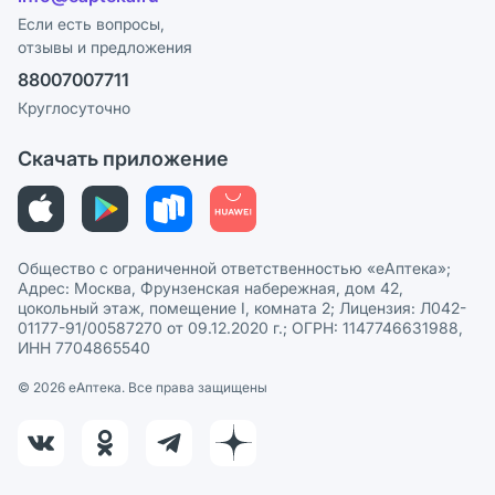
Программа СберСпасибо
Реклама на сайте
Если есть вопросы,
отзывы и предложения
Политика конфиденциальности
Ваши товары на ЕАПТЕКЕ
88007007711
Пользовательское соглашение
Сотрудничество для аптек
Круглосуточно
Политика рекомендаций
СМИ о нас
Скачать приложение
Этика и соответствие
Политика в отношении обработки персональных данных
Общество с ограниченной ответственностью «еАптека»;
Адрес: Москва, Фрунзенская набережная, дом 42,
цокольный этаж, помещение I, комната 2; Лицензия: Л042-
01177-91/00587270 от 09.12.2020 г.; ОГРН: 1147746631988,
ИНН 7704865540
© 2026 eАптека. Все права защищены