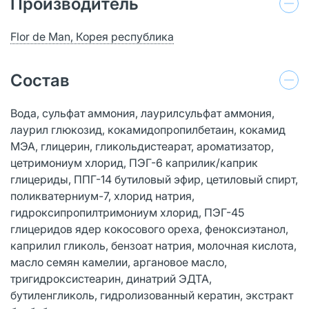
Производитель
Flor de Man, Корея республика
Состав
Вода, сульфат аммония, лаурилсульфат аммония,
лаурил глюкозид, кокамидопропилбетаин, кокамид
МЭА, глицерин, гликольдистеарат, ароматизатор,
цетримониум хлорид, ПЭГ-6 каприлик/каприк
глицериды, ППГ-14 бутиловый эфир, цетиловый спирт,
поликватерниум-7, хлорид натрия,
гидроксипропилтримониум хлорид, ПЭГ-45
глицеридов ядер кокосового ореха, феноксиэтанол,
каприлил гликоль, бензоат натрия, молочная кислота,
масло семян камелии, аргановое масло,
тригидроксистеарин, динатрий ЭДТА,
бутиленгликоль, гидролизованный кератин, экстракт