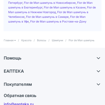
Петербург
,
Flor de Man шампунь в Новосибирске
,
Flor de Man
шампунь в Екатеринбург
,
Flor de Man шампунь в Казани
,
Flor de
Man шампунь в Нижнем Новгород
,
Flor de Man шампунь в
Челябинске
,
Flor de Man шампунь в Самаре
,
Flor de Man
шампунь в Уфе
,
Flor de Man шампунь в Ростове-на-Дону
Главная
/
Красота
/
Волосы
/
Шампуни
/
Flor de Man шампунь
Помощь
Доставка
ЕАПТЕКА
Самовывоз из аптек
О компании
Обмен и возврат
Покупателям
Карьера
Что с моим заказом?
Оплата
Поставщики
Обратная связь
Ответы на вопросы
Отзывы
Лицензия
info@eapteka.ru
Блог