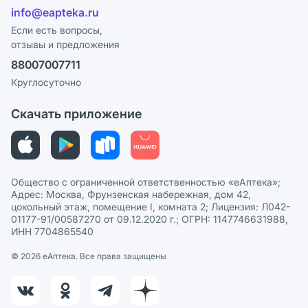
Лицензия
info@eapteka.ru
Блог
Программа СберСпасибо
Реклама на сайте
Если есть вопросы,
отзывы и предложения
Политика конфиденциальности
Ваши товары на ЕАПТЕКЕ
88007007711
Пользовательское соглашение
Сотрудничество для аптек
Круглосуточно
Политика рекомендаций
СМИ о нас
Скачать приложение
Этика и соответствие
Политика в отношении обработки персональных данных
Общество с ограниченной ответственностью «еАптека»;
Адрес: Москва, Фрунзенская набережная, дом 42,
цокольный этаж, помещение I, комната 2; Лицензия: Л042-
01177-91/00587270 от 09.12.2020 г.; ОГРН: 1147746631988,
ИНН 7704865540
© 2026 eАптека. Все права защищены