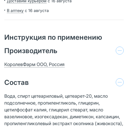
Доставим курьером
с 16 августа
В аптеку
с 16 августа
Инструкция по применению
Производитель
КоролевФарм ООО, Россия
Состав
Вода, спирт цетеариловый, цетеарет-20, масло
подсолнечное, пропиленгликоль, глицерин,
цетилфосфат калия, глицерил стеарат, масло
вазелиновое, изогексадекан, диметикон, капсаицин,
пропиленгликолевый экстракт окопника (живокоста),