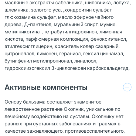
масляные экстракты сабельника, шиповника, лопуха,
шлемника, золотого уса, ,хондроитин сульфат,
глюкозамина сульфат, масло эфирное чайного
дерева, Д-пантенол, муравьиный спирт, мумие,
метилникотинат, тетрабутилгидрохинон, лимонная
кислота, парфюмерная композиция, феноксиэтанол,
этилгексилглицерин, краситель колер сахарный,
цитронеллол, лимонен, гераниол, гексил циннамал,
бутилфенил метилпропионал, линалоол,
гидроксиизогексил 3-циклогексен карбоксальдегид.
Активные компоненты
Основу бальзама составляет знаменитое
лекарственное растение Окопник, уникальное по
лечебному воздействию на суставы. Окопнику нет
равных при суставных заболеваниях и травмах в
качестве заживляющего, противовоспалительного,