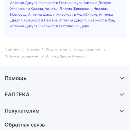
Аптечка Дикуля Живокост в Екатеринбург
,
Аптечка Дикуля
Живокост в Казани
,
Аптечка Дикуля Живокост в Нижнем
Новгород
,
Аптечка Дикуля Живокост в Челябинске
,
Аптечка
Дикуля Живокост в Самаре
,
Аптечка Дикуля Живокост в Уфе
,
Аптечка Дикуля Живокост в Ростове-на-Дону
Главная
/
Красота
/
Уход за телом
/
Средства для ног
/
От боли в суставах ног
/
Аптечка Дикуля Живокост
Помощь
Доставка
ЕАПТЕКА
Самовывоз из аптек
О компании
Обмен и возврат
Покупателям
Карьера
Что с моим заказом?
Оплата
Поставщики
Обратная связь
Ответы на вопросы
Отзывы