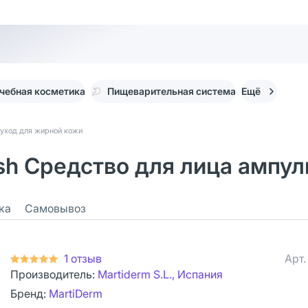
чебная косметика
Пищеварительная система
Ещё
уход для жирной кожи
ash Средство для лица ампул
ка
Самовывоз
1 отзыв
Арт
Производитель:
Martiderm S.L., Испания
Бренд:
MartiDerm