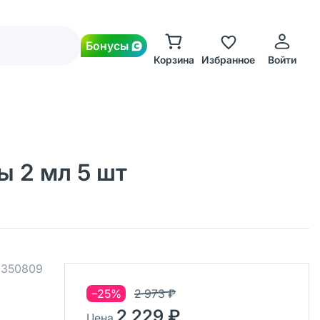
Бонусы
Корзина
Избранное
Войти
ы 2 мл 5 шт
.
350809
−25%
2 973 ₽
2 229 ₽
Цена