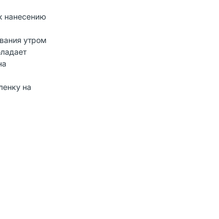
 к нанесению
ования утром
бладает
на
ленку на