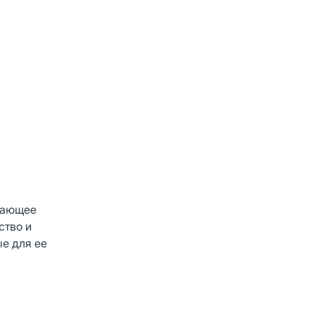
ывающее
ство и
е для ее