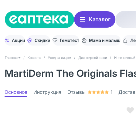
Каталог
Акции
Скидки
Гемотест
Мама и малыш
Ле
Главная
/
Красота
/
Уход за лицом
/
Для жирной кожи
/
Интенсивный 
MartiDerm The Originals Fl
Основное
Инструкция
Отзывы
1
Достав