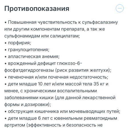
Противопоказания
• Повышенная чувствительность к сульфасалазину
или другим компонентам препарата, а так же
сульфонамидам или салицилатам;
• порфирия;
• гранулоцитопения;
• апластическая анемия;
• врожденный дефицит глюкозо-6-
фосфатдегидрогеназы (риск развития желтухи);
• печеночная и/или почечная недостаточность;
• дети младше 10 лет и/или массой тела 35 кг и
менее, с хроническими воспалительными
заболеваниями кишки (для данной лекарственной
формы и дозировки);
• обструкция кишечника или мочевыводящих путей;
• дети младше 6 лет с ювенильным ревматоидным
apтритом (эффективность и безопасность не