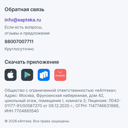
Что с моим заказом?
Оплата
Поставщики
Обратная связь
Ответы на вопросы
Отзывы
Лицензия
info@eapteka.ru
Блог
Программа СберСпасибо
Реклама на сайте
Если есть вопросы,
отзывы и предложения
Политика конфиденциальности
Ваши товары на ЕАПТЕКЕ
88007007711
Пользовательское соглашение
Сотрудничество для аптек
Круглосуточно
Политика рекомендаций
СМИ о нас
Скачать приложение
Этика и соответствие
Политика в отношении обработки персональных данных
Общество с ограниченной ответственностью «еАптека»;
Адрес: Москва, Фрунзенская набережная, дом 42,
цокольный этаж, помещение I, комната 2; Лицензия: Л042-
01177-91/00587270 от 09.12.2020 г.; ОГРН: 1147746631988,
ИНН 7704865540
© 2026 eАптека. Все права защищены