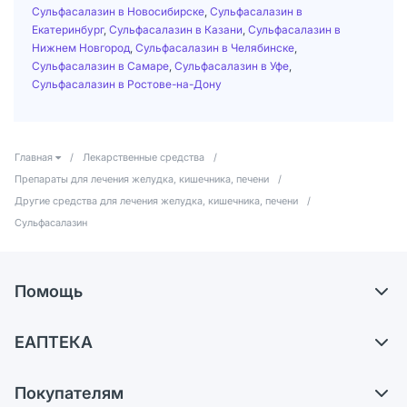
Сульфасалазин в Новосибирске
,
Сульфасалазин в
Екатеринбург
,
Сульфасалазин в Казани
,
Сульфасалазин в
Нижнем Новгород
,
Сульфасалазин в Челябинске
,
Сульфасалазин в Самаре
,
Сульфасалазин в Уфе
,
Сульфасалазин в Ростове-на-Дону
Главная
/
Лекарственные средства
/
Препараты для лечения желудка, кишечника, печени
/
Другие средства для лечения желудка, кишечника, печени
/
Сульфасалазин
Помощь
Доставка
ЕАПТЕКА
Самовывоз из аптек
О компании
Обмен и возврат
Покупателям
Карьера