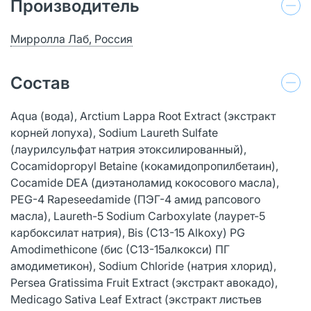
Производитель
Мирролла Лаб, Россия
Состав
Aqua (вода), Arctium Lappa Root Extract (экстракт
корней лопуха), Sodium Laureth Sulfate
(лаурилсульфат натрия этоксилированный),
Cocamidopropyl Betaine (кокамидопропилбетаин),
Cocamide DEA (диэтаноламид кокосового масла),
PEG-4 Rapeseedamide (ПЭГ-4 амид рапсового
масла), Laureth-5 Sodium Carboxylate (лаурет-5
карбоксилат натрия), Bis (C13-15 Alkoxy) PG
Amodimethicone (бис (С13-15алкокси) ПГ
амодиметикон), Sodium Chloride (натрия хлорид),
Persea Gratissima Fruit Extract (экстракт авокадо),
Medicago Sativa Leaf Extract (экстракт листьев