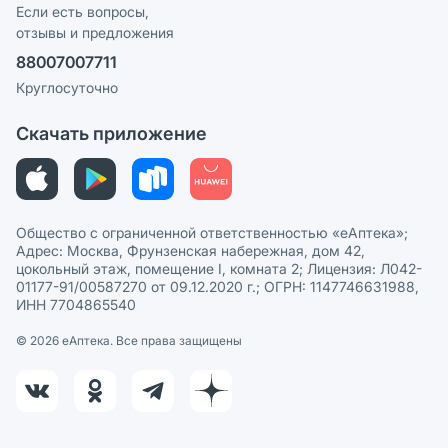
Программа СберСпасибо
Реклама на сайте
Если есть вопросы,
отзывы и предложения
Политика конфиденциальности
Ваши товары на ЕАПТЕКЕ
88007007711
Пользовательское соглашение
Сотрудничество для аптек
Круглосуточно
Политика рекомендаций
СМИ о нас
Скачать приложение
Этика и соответствие
Политика в отношении обработки персональных данных
Общество с ограниченной ответственностью «еАптека»;
Адрес: Москва, Фрунзенская набережная, дом 42,
цокольный этаж, помещение I, комната 2; Лицензия: Л042-
01177-91/00587270 от 09.12.2020 г.; ОГРН: 1147746631988,
ИНН 7704865540
© 2026 eАптека. Все права защищены