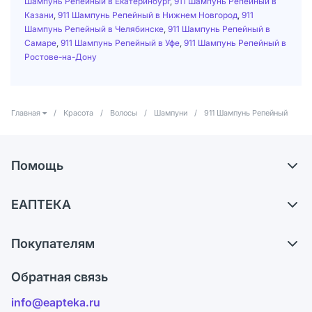
Шампунь Репейный в Екатеринбург
,
911 Шампунь Репейный в
Казани
,
911 Шампунь Репейный в Нижнем Новгород
,
911
Шампунь Репейный в Челябинске
,
911 Шампунь Репейный в
Самаре
,
911 Шампунь Репейный в Уфе
,
911 Шампунь Репейный в
Ростове-на-Дону
Главная
/
Красота
/
Волосы
/
Шампуни
/
911 Шампунь Репейный
Помощь
Доставка
ЕАПТЕКА
Самовывоз из аптек
О компании
Обмен и возврат
Покупателям
Карьера
Что с моим заказом?
Оплата
Поставщики
Обратная связь
Ответы на вопросы
Отзывы
Лицензия
info@eapteka.ru
Блог