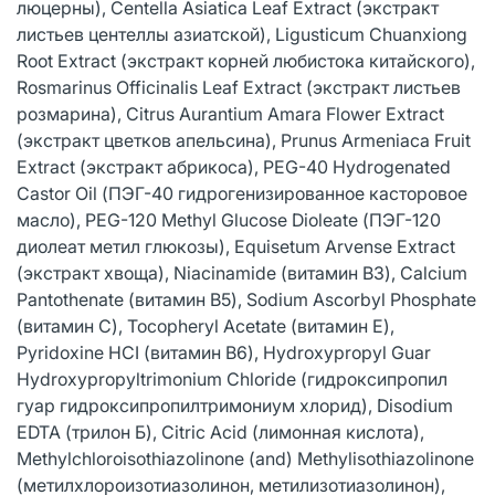
люцерны), Centella Asiatica Leaf Extract (экстракт
листьев центеллы азиатской), Ligusticum Chuanxiong
Root Extract (экстракт корней любистока китайского),
Rosmarinus Officinalis Leaf Extract (экстракт листьев
розмарина), Citrus Aurantium Amara Flower Extract
(экстракт цветков апельсина), Prunus Armeniaca Fruit
Extract (экстракт абрикоса), PEG-40 Hydrogenated
Castor Oil (ПЭГ-40 гидрогенизированное касторовое
масло), PEG-120 Methyl Glucose Dioleate (ПЭГ-120
диолеат метил глюкозы), Equisetum Arvense Extract
(экстракт хвоща), Niacinamide (витамин В3), Calcium
Pantothenate (витамин В5), Sodium Ascorbyl Phosphate
(витамин С), Tocopheryl Acetate (витамин Е),
Pyridoxine HCI (витамин В6), Hydroxypropyl Guar
Hydroxypropyltrimonium Chloride (гидроксипропил
гуар гидроксипропилтримониум хлорид), Disodium
EDTA (трилон Б), Citric Acid (лимонная кислота),
Methylchloroisothiazolinone (and) Methylisothiazolinone
(метилхлороизотиазолинон, метилизотиазолинон),