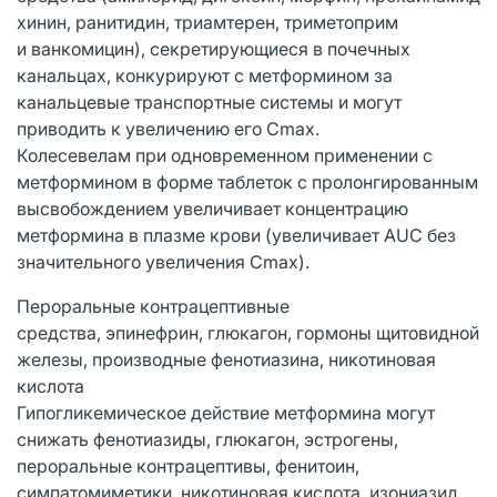
хинин, ранитидин, триамтерен, триметоприм
и ванкомицин), секретирующиеся в почечных
канальцах, конкурируют с метформином за
канальцевые транспортные системы и могут
приводить к увеличению его Сmах.
Колесевелам при одновременном применении с
метформином в форме таблеток с пролонгированным
высвобождением увеличивает концентрацию
метформина в плазме крови (увеличивает AUC без
значительного увеличения Сmах).
Пероральные контрацептивные
средства, эпинефрин, глюкагон, гормоны щитовидной
железы, производные фенотиазина, никотиновая
кислота
Гипогликемическое действие метформина могут
снижать фенотиазиды, глюкагон, эстрогены,
пероральные контрацептивы, фенитоин,
симпатомиметики, никотиновая кислота, изониазид,