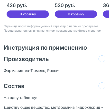
мг 60 шт
мг 60 шт
мг
426 руб.
520 руб.
36
В корзину
В корзину
Страница носит информационный характер о наличии препаратов.
Перед назначением и применением проконсультируйтесь с врачом
Инструкция по применению
Производитель
Фармасинтез-Тюмень, Россия
Состав
На одну таблетку:
Действующее вещество: метформина гидрохлорид -