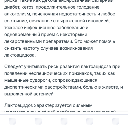
диабет, кетоз, продолжительное голодание,
алкоголизм, печеночная недостаточность и любое
состояние, связанное с выраженной гипоксией,
тяжелое инфекционное заболевание и
одновременный прием с некоторыми
лекарственными препаратами. Это может помочь
снизить частоту случаев возникновения
лактоацидоза.
Следует учитывать риск развития лактоацидоза при
появлении неспецифических признаков, таких как
мышечные судороги, сопровождающиеся
диспептическими расстройствами, болью в животе, и
выраженной астенией.
Лактоацидоз характеризуется сильным
недомоганием с общей слабостью, ацидотической
одышкой и рвотой, болью в животе, мышечными
В корзину за
455
руб.
судорогами и гипотермией с последующей комой.