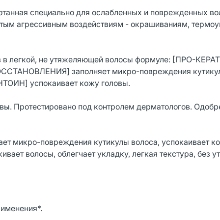
ботанная специально для ослабленных и поврежденных во
стым агрессивным воздействиям - окрашиваниям, термоу
в легкой, не утяжеляющей волосы формуле: [ПРО-КЕРА
ТАНОВЛЕНИЯ] заполняет микро-повреждения кутикул
АНТОИН] успокаивает кожу головы.
овы. Протестировано под контролем дерматологов. Одобр
ает микро-повреждения кутикулы волоса, успокаивает ко
вает волосы, облегчает укладку, легкая текстура, без у
именения*.