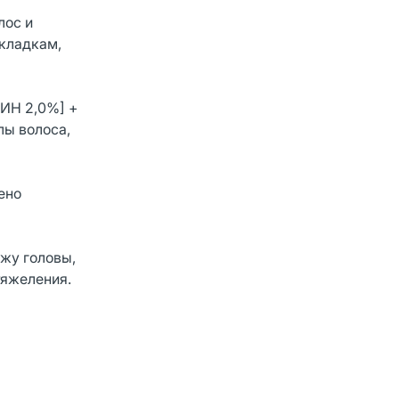
лос и
кладкам,
ТИН 2,0%] +
ы волоса,
ено
жу головы,
тяжеления.