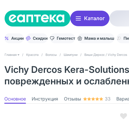
Каталог
Акции
Скидки
Гемотест
Мама и малыш
Пи
Главная
/
Красота
/
Волосы
/
Шампуни
/
Виши Деркос / Vichy Dercos
Vichy Dercos Kera-Solutio
поврежденных и ослабленн
Основное
Инструкция
Отзывы
33
Вари