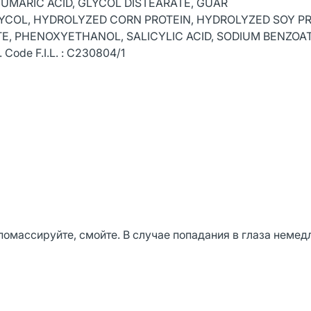
UMARIC ACID, GLYCOL DISTEARATE, GUAR
COL, HYDROLYZED CORN PROTEIN, HYDROLYZED SOY PR
E, PHENOXYETHANOL, SALICYLIC ACID, SODIUM BENZOA
ode F.I.L. : C230804/1
омассируйте, смойте. В случае попадания в глаза немед