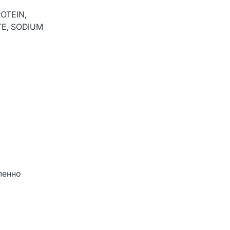
OTEIN,
TE, SODIUM
ленно