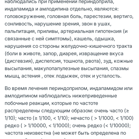
наблюдались при применении периндоприла,
индапамида и амлодипина отдельно, являются:
головокружение, головная боль, парестезии, вертиго,
сонливость, нарушение зрения, звон в ушах,
пальпитация, приливы, артериальная гипотензия (и
связанные с ней симптомы), кашель, одышка,
нарушения со стороны желудочно-кишечного тракта
(боли в животе, запор, диарея, извращение вкуса
(дисгевзия), диспепсия, тошнота, рвота), зуд, кожные
высыпания, макулопапулезные высыпания, спазмы
мышц, астения , отек лодыжек, отек и усталость.
Во время лечения периндоприлом, индапамидом или
амлодипином наблюдались нижеприведенные
побочные реакции, которые по частоте
распределены следующим образом: очень часто (≥
1/10); часто (≥ 1/100, < 1/10); нечасто ( > 1/1000, < 1/100)
редко ( > 1/10000, < 1/1000); очень редко (< 1/10000);
частота неизвестна (не может быть определена по