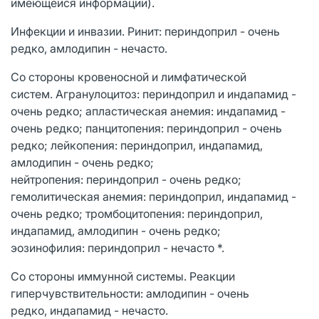
имеющейся информации).
Инфекции и инвазии. Ринит: периндоприл - очень
редко, амлодипин - нечасто.
Со стороны кровеносной и лимфатической
систем. Агранулоцитоз: периндоприл и индапамид -
очень редко; апластическая анемия: индапамид -
очень редко; панцитопения: периндоприл - очень
редко; лейкопения: периндоприл, индапамид,
амлодипин - очень редко;
нейтропения: периндоприл - очень редко;
гемолитическая анемия: периндоприл, индапамид -
очень редко; тромбоцитопения: периндоприл,
индапамид, амлодипин - очень редко;
эозинофилия: периндоприл - нечасто *.
Со стороны иммунной системы. Реакции
гиперчувствительности: амлодипин - очень
редко, индапамид - нечасто.