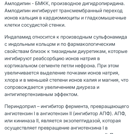
Амлодипин - БМКК, производное дигидропиридина.
Амлодипин ингибирует трансмембранный переход
ионов кальция в кардиомиоциты и гладкомышечные
клетки сосудистой стенки.
Индапамид относится к производным сульфонамида
с индольным кольцом и по фармакологическим
свойствам близок к тиазидным диуретикам, которые
ингибируют реабсорбцию ионов натрия в
кортикальном сегменте петли нефрона. При этом
увеличивается выделение почками ионов натрия,
хлора и в меньшей степени ионов калия и магния, что
сопровождается увеличением диуреза и
антигипертензивным эффектом.
Периндоприл – ингибитор фермента, превращающего
ангиотензин I в ангиотензин II (ингибитор АПФ). АПФ,
или кининаза II, является экзопептидазой, которая
осуществляет превращение ангиотензина I в