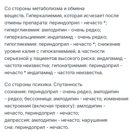
Со стороны метаболизма и обмена
веществ. Гиперкалиемия, которая исчезает после
отмены препарата: периндоприл - нечасто *;
гипергликемия: амлодипин - очень редко;
гиперкальциемия: индапамид - очень редко;
гипогликемия: периндоприл - нечасто *; снижение
уровня калия с гипокалиемией, в частности
серьезной у пациентов высокого риска: индапамид -
частота неизвестна; гипонатриемия: периндоприл -
нечасто * индапамид - частота неизвестна.
Со стороны психики. Спутанность
сознания: периндоприл - очень редко, амлодипин
- редко; бессонница: амлодипин - нечасто; изменения
настроения (включая тревогу): амлодипин -
нечасто, периндоприл - нечасто;
депрессия: амлодипин - нечасто; нарушения
сна: периндоприл - нечасто.