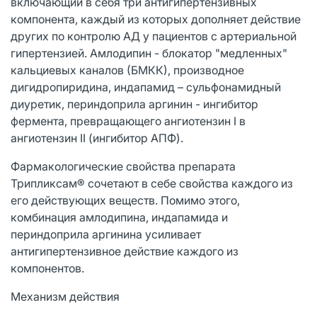
включающий в себя три антигипертензивных
компонента, каждый из которых дополняет действие
других по контролю АД у пациентов с артериальной
гипертензией. Амлодипин - блокатор "медленных"
кальциевых каналов (БМКК), производное
дигидропиридина, индапамид – сульфонамидный
диуретик, периндоприла аргинин - ингибитор
фермента, превращающего ангиотензин I в
ангиотензин II (ингибитор АПФ).
Фармакологические свойства препарата
Трипликсам® сочетают в себе свойства каждого из
его действующих веществ. Помимо этого,
комбинация амлодипина, индапамида и
периндоприла аргинина усиливает
антигипертензивное действие каждого из
компонентов.
Механизм действия