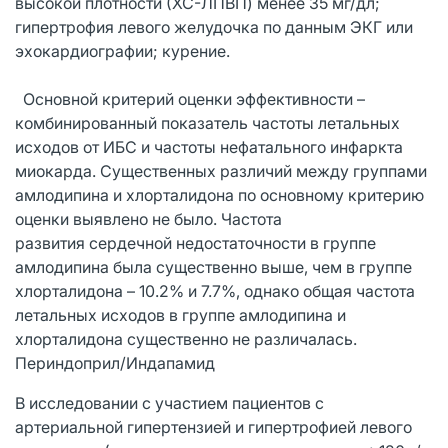
высокой плотности (ХС-ЛПВП) менее 35 мг/дл;
гипертрофия левого желудочка по данным ЭКГ или
эхокардиографии; курение.
Основной критерий оценки эффективности –
комбинированный показатель частоты летальных
исходов от ИБС и частоты нефатального инфаркта
миокарда. Существенных различий между группами
амлодипина и хлорталидона по основному критерию
оценки выявлено не было. Частота
развития сердечной недостаточности в группе
амлодипина была существенно выше, чем в группе
хлорталидона – 10.2% и 7.7%, однако общая частота
летальных исходов в группе амлодипина и
хлорталидона существенно не различалась.
Периндоприл/Индапамид
В исследовании с участием пациентов с
артериальной гипертензией и гипертрофией левого