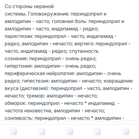
Со стороны нервной
системы. Головокружение: периндоприл и
амлодипин - часто; головная боль: периндоприл и
амлодипин - часто, индапамид - редко;
парестезии: периндоприл - часто, индапамид -
редко, амлодипин - нечасто; вертиго: периндоприл -
часто, индапамид - редко; спутанность
сознания: периндоприл - очень редко;
гипертония: амлодипин - очень редко;
периферическая нейропатия: амлодипин - очень
редко; гипестезия: амлодипин - нечасто; извращение
вкуса (дисгевзия): периндоприл - часто, амлодипин -
нечасто; тремор: амлодипин - нечасто;
обморок: периндоприл - нечасто * индапамид -
частота неизвестна, амлодипин - нечасто;
сонливость: периндоприл - нечасто * амлодипин -
часто, экстрапирамидные расстройства
В корзину за
1 099
руб.
(экстрапирамидные симптомы): амлодипин - частота