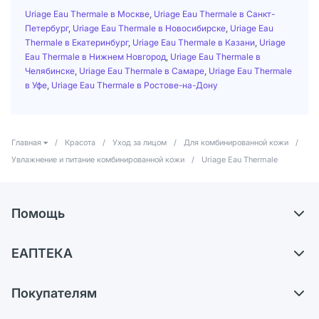
Uriage Eau Thermale в Москве
,
Uriage Eau Thermale в Санкт-
Петербург
,
Uriage Eau Thermale в Новосибирске
,
Uriage Eau
Thermale в Екатеринбург
,
Uriage Eau Thermale в Казани
,
Uriage
Eau Thermale в Нижнем Новгород
,
Uriage Eau Thermale в
Челябинске
,
Uriage Eau Thermale в Самаре
,
Uriage Eau Thermale
в Уфе
,
Uriage Eau Thermale в Ростове-на-Дону
Главная
/
Красота
/
Уход за лицом
/
Для комбинированной кожи
/
Увлажнение и питание комбинированной кожи
/
Uriage Eau Thermale
Помощь
Доставка
ЕАПТЕКА
Самовывоз из аптек
О компании
Обмен и возврат
Покупателям
Карьера
Что с моим заказом?
Оплата