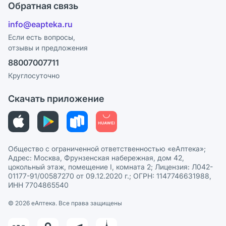
Поставщики
Обратная связь
Ответы на вопросы
Отзывы
Лицензия
info@eapteka.ru
Блог
Программа СберСпасибо
Реклама на сайте
Если есть вопросы,
отзывы и предложения
Политика конфиденциальности
Ваши товары на ЕАПТЕКЕ
88007007711
Пользовательское соглашение
Сотрудничество для аптек
Круглосуточно
Политика рекомендаций
СМИ о нас
Скачать приложение
Этика и соответствие
Политика в отношении обработки персональных данных
Общество с ограниченной ответственностью «еАптека»;
Адрес: Москва, Фрунзенская набережная, дом 42,
цокольный этаж, помещение I, комната 2; Лицензия: Л042-
01177-91/00587270 от 09.12.2020 г.; ОГРН: 1147746631988,
ИНН 7704865540
© 2026 eАптека. Все права защищены