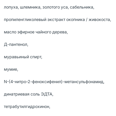
лопуха, шлемника, золотого уса, сабельника,
пропиленгликолевый экстракт окопника / живокоста,
масло эфирное чайного дерева,
Д-пантенол,
муравьиный спирт,
мумие,
N-(4-нитро-2-феноксифенил)-метансульфонамид,
динатриевая соль ЭДТА,
тетрабутилгидрохинон,