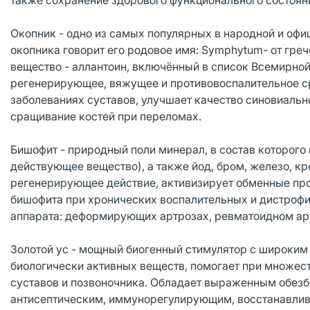
также сохранение здорового функционального состоян
Окопник - одно из самых популярных в народной и оф
окопника говорит его родовое имя: Symphytum- от гре
вещество - аллантоин, включённый в список Всемирно
регенерирующее, вяжущее и противовоспалительное ср
заболеваниях суставов, улучшает качество синовиаль
сращивание костей при переломах.
Бишофит - природный поли минерал, в состав которого 
действующее вещество), а также йод, бром, железо, к
регенерирующее действие, активизирует обменные пр
бишофита при хронических воспалительных и дистроф
аппарата: деформирующих артрозах, ревматоидном арт
Золотой ус - мощный биогенный стимулятор с широким
биологически активных веществ, помогает при множест
суставов и позвоночника. Обладает выраженным обез
антисептическим, иммунорегулирующим, восстанавлив