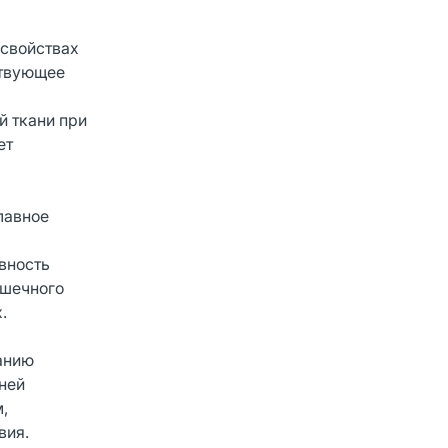
 свойствах
ствующее
й ткани при
ет
лавное
вность
ышечного
.
анию
ней
,
вия.