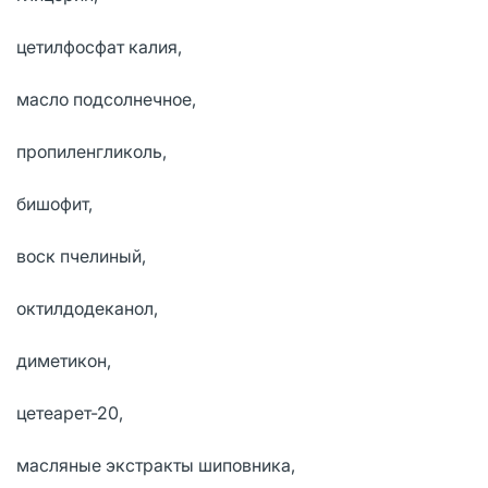
цетилфосфат калия,
масло подсолнечное,
пропиленгликоль,
бишофит,
воск пчелиный,
октилдодеканол,
диметикон,
цетеарет-20,
масляные экстракты шиповника,