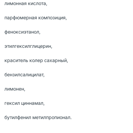
лимонная кислота,
парфюмерная композиция,
феноксиэтанол,
этилгексилглицерин,
краситель колер сахарный,
бензилсалицилат,
лимонен,
гексил циннамал,
бутилфенил метилпропионал.