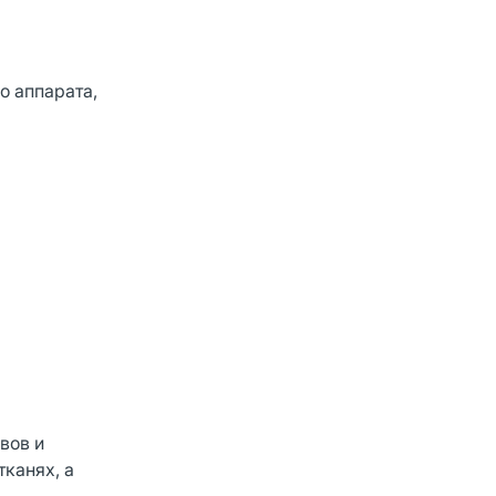
о аппарата,
вов и
канях, а