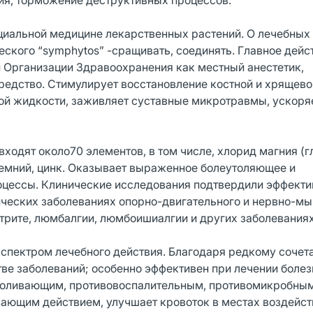
ия, торможение деструктивных процессов.
ициальной медицине лекарственных растений. О лечебных
ческого “symphytos” -сращивать, соединять. Главное дей
й Организации Здравоохранения как местный анестетик,
едство. Стимулирует восстановление костной и хрящево
ной жидкости, заживляет суставные микротравмы, ускоря
входят около70 элементов, в том числе, хлорид магния (г
ремний, цинк. Оказывает выраженное болеутоляющее и
оцессы. Клинические исследования подтвердили эффекти
ических заболеваниях опорно-двигательного и нервно-м
рите, люмбалгии, люмбоишиалгии и других заболеваниях
 спектром лечебного действия. Благодаря редкому сочет
ве заболеваний; особенно эффективен при лечении болез
боливающим, противовоспалительным, противомикробным
ающим действием, улучшает кровоток в местах воздейст