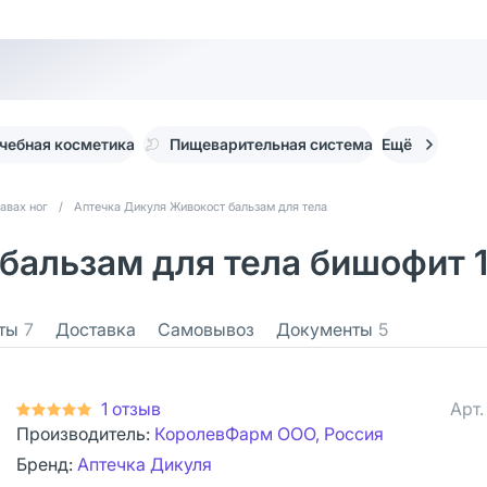
чебная косметика
Пищеварительная система
Ещё
тавах ног
/
Аптечка Дикуля Живокост бальзам для тела
бальзам для тела бишофит 1
ты
7
Доставка
Самовывоз
Документы
5
1 отзыв
Арт
Производитель:
КоролевФарм ООО, Россия
Бренд:
Аптечка Дикуля