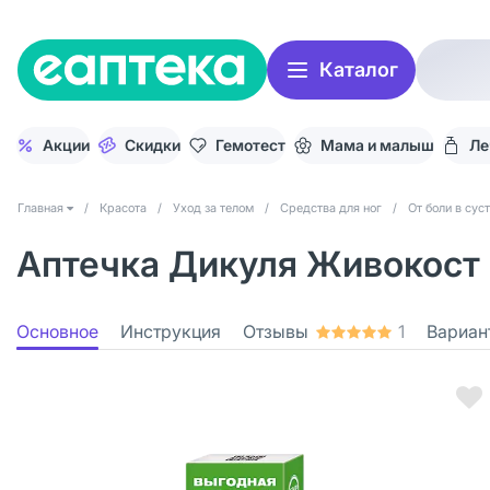
Каталог
Акции
Скидки
Гемотест
Мама и малыш
Ле
Главная
/
Красота
/
Уход за телом
/
Средства для ног
/
От боли в сус
Аптечка Дикуля Живокост 
Основное
Инструкция
Отзывы
1
Вариан