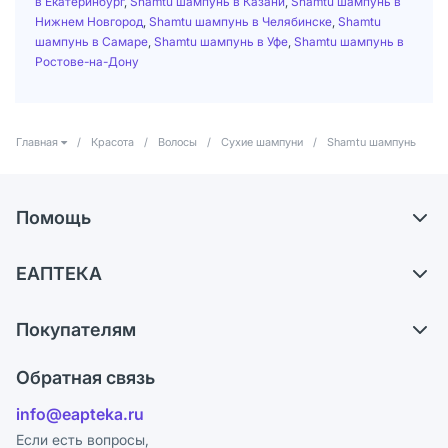
в Екатеринбург
,
Shamtu шампунь в Казани
,
Shamtu шампунь в
Нижнем Новгород
,
Shamtu шампунь в Челябинске
,
Shamtu
шампунь в Самаре
,
Shamtu шампунь в Уфе
,
Shamtu шампунь в
Ростове-на-Дону
Главная
/
Красота
/
Волосы
/
Сухие шампуни
/
Shamtu шампунь
Помощь
Доставка
ЕАПТЕКА
Самовывоз из аптек
О компании
Обмен и возврат
Покупателям
Карьера
Что с моим заказом?
Оплата
Поставщики
Обратная связь
Ответы на вопросы
Отзывы
Лицензия
info@eapteka.ru
Блог
Программа СберСпасибо
Реклама на сайте
Если есть вопросы,