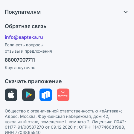
О компании
Обмен и возврат
Покупателям
Карьера
Что с моим заказом?
Оплата
Поставщики
Обратная связь
Ответы на вопросы
Отзывы
Лицензия
info@eapteka.ru
Блог
Программа СберСпасибо
Реклама на сайте
Если есть вопросы,
отзывы и предложения
Политика конфиденциальности
Ваши товары на ЕАПТЕКЕ
88007007711
Пользовательское соглашение
Сотрудничество для аптек
Круглосуточно
Политика рекомендаций
СМИ о нас
Скачать приложение
Этика и соответствие
Политика в отношении обработки персональных данных
Общество с ограниченной ответственностью «еАптека»;
Адрес: Москва, Фрунзенская набережная, дом 42,
цокольный этаж, помещение I, комната 2; Лицензия: Л042-
01177-91/00587270 от 09.12.2020 г.; ОГРН: 1147746631988,
ИНН 7704865540