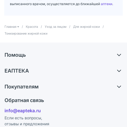
выписанного врачом, осуществляется до ближайшей
аптеки
.
Главная
/
Красота
/
Уход за лицом
/
Для жирной кожи
/
Тонизирование жирной кожи
Помощь
Доставка
ЕАПТЕКА
Самовывоз из аптек
О компании
Обмен и возврат
Покупателям
Карьера
Что с моим заказом?
Оплата
Поставщики
Обратная связь
Ответы на вопросы
Отзывы
Лицензия
info@eapteka.ru
Блог
Программа СберСпасибо
Реклама на сайте
Если есть вопросы,
отзывы и предложения
Политика конфиденциальности
Ваши товары на ЕАПТЕКЕ