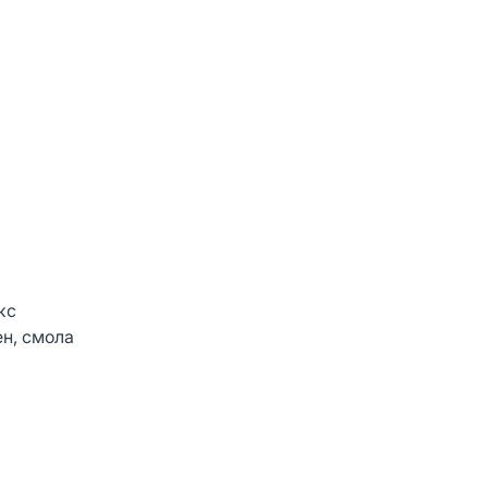
кс
н, смола