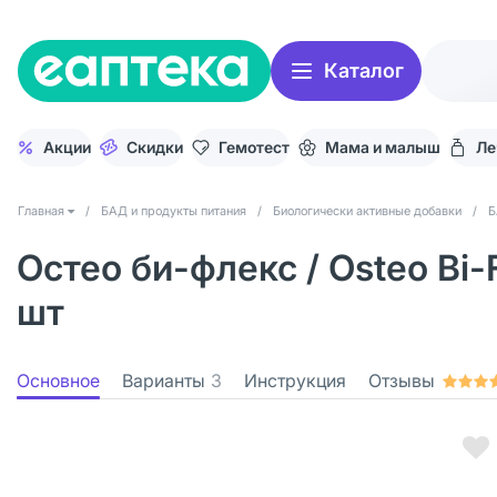
Каталог
Акции
Скидки
Гемотест
Мама и малыш
Ле
Главная
/
БАД и продукты питания
/
Биологически активные добавки
/
Б
Остео би-флекс / Osteo Bi-F
шт
Основное
Варианты
3
Инструкция
Отзывы