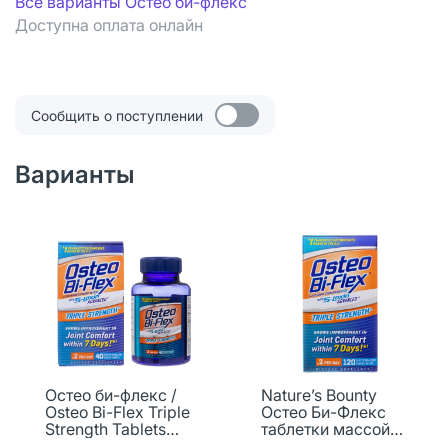
Все варианты Остео би-флекс
Доступна оплата онлайн
Сообщить о поступлении
Варианты
Остео би-флекс /
Nature’s Bounty
Osteo Bi-Flex Triple
Остео Би-Флекс
Strength Tablets
таблетки массой
таблетки массой
1740,8 мг 120 шт