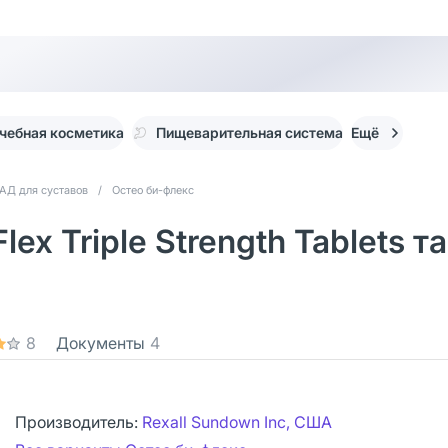
чебная косметика
Пищеварительная система
Ещё
АД для суставов
/
Остео би-флекс
lex Triple Strength Tablets 
8
Документы
4
Производитель:
Rexall Sundown Inc, США