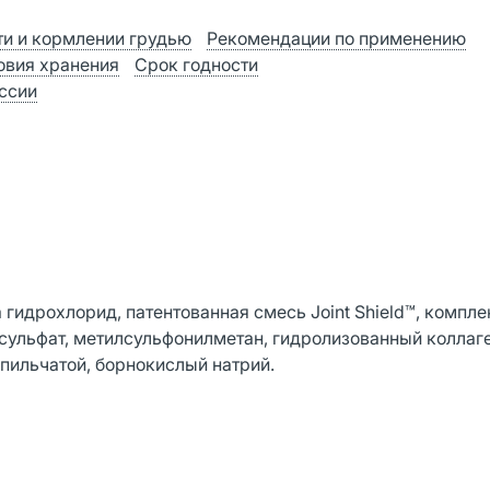
и и кормлении грудью
Рекомендации по применению
овия хранения
Срок годности
оссии
гидрохлорид, патентованная смесь Joint Shield™, компле
ульфат, метилсульфонилметан, гидролизованный коллаге
 пильчатой, борнокислый натрий.