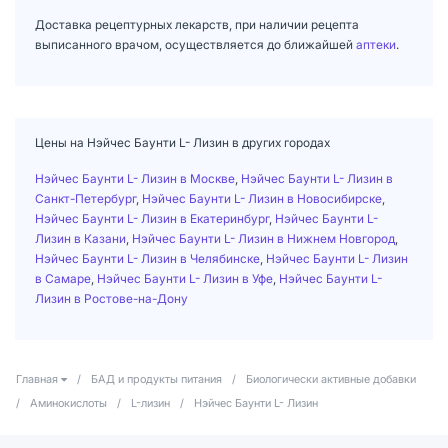
Доставка рецептурных лекарств, при наличии рецепта
выписанного врачом, осуществляется до ближайшей
аптеки
.
Цены на Нэйчес Баунти L- Лизин в других городах
Нэйчес Баунти L- Лизин в Москве
,
Нэйчес Баунти L- Лизин в
Санкт-Петербург
,
Нэйчес Баунти L- Лизин в Новосибирске
,
Нэйчес Баунти L- Лизин в Екатеринбург
,
Нэйчес Баунти L-
Лизин в Казани
,
Нэйчес Баунти L- Лизин в Нижнем Новгород
,
Нэйчес Баунти L- Лизин в Челябинске
,
Нэйчес Баунти L- Лизин
в Самаре
,
Нэйчес Баунти L- Лизин в Уфе
,
Нэйчес Баунти L-
Лизин в Ростове-на-Дону
Главная
/
БАД и продукты питания
/
Биологически активные добавки
/
Аминокислоты
/
L-лизин
/
Нэйчес Баунти L- Лизин