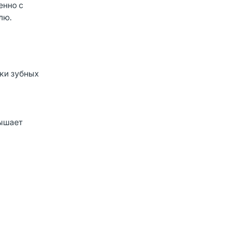
енно с
лю.
тки зубных
вышает