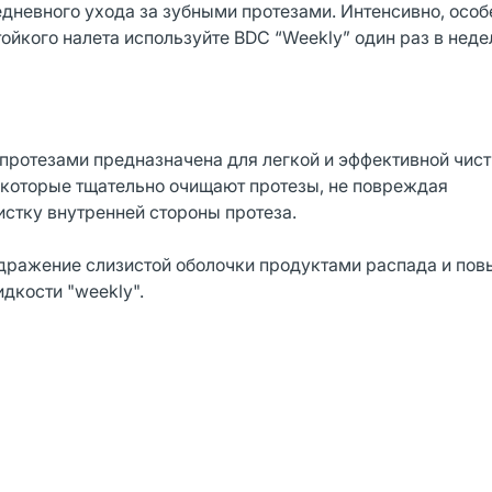
едневного ухода за зубными протезами. Интенсивно, особ
тойкого налета используйте BDC “Weekly” один раз в неде
 протезами предназначена для легкой и эффективной чис
, которые тщательно очищают протезы, не повреждая
стку внутренней стороны протеза.
дражение слизистой оболочки продуктами распада и по
идкости "weekly".