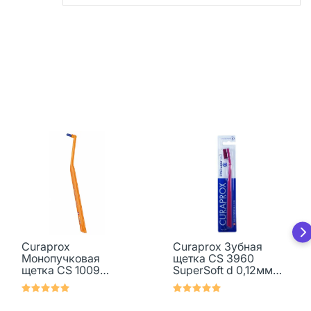
Curaprox
Curaprox Зубная
Монопучковая
щетка CS 3960
щетка CS 1009
SuperSoft d 0,12мм 1
Single&Sulcular 9мм
шт
1 шт