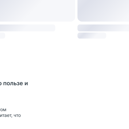
о пользе и
том
тает, что