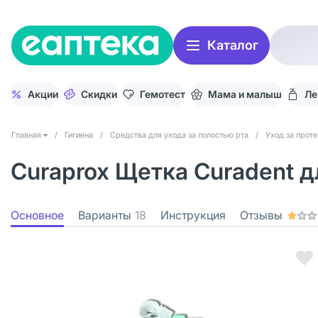
Каталог
Акции
Скидки
Гемотест
Мама и малыш
Ле
Главная
/
Гигиена
/
Средства для ухода за полостью рта
/
Уход за прот
Curaprox Щетка Curadent д
Основное
Варианты
18
Инструкция
Отзывы