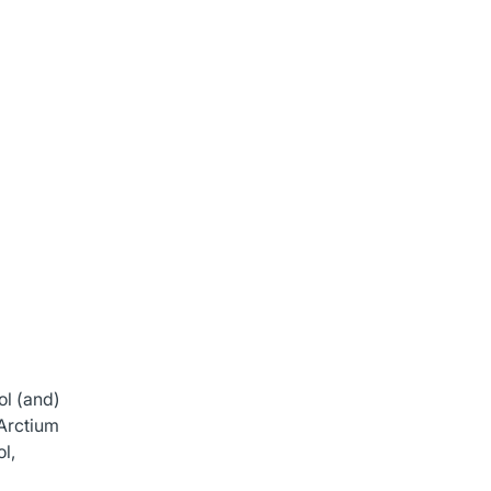
ol (and)
 Arctium
l,