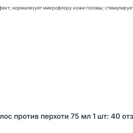
фект; нормализует микрофлору кожи головы; стимулирует
олос против перхоти 75 мл 1 шт: 40 от