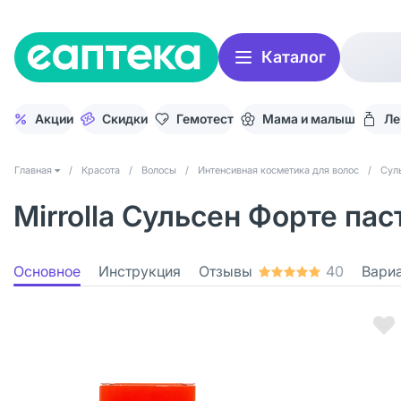
Каталог
Акции
Скидки
Гемотест
Мама и малыш
Ле
Главная
/
Красота
/
Волосы
/
Интенсивная косметика для волос
/
Сул
Mirrolla Сульсен Форте пас
Основное
Инструкция
Отзывы
40
Вари