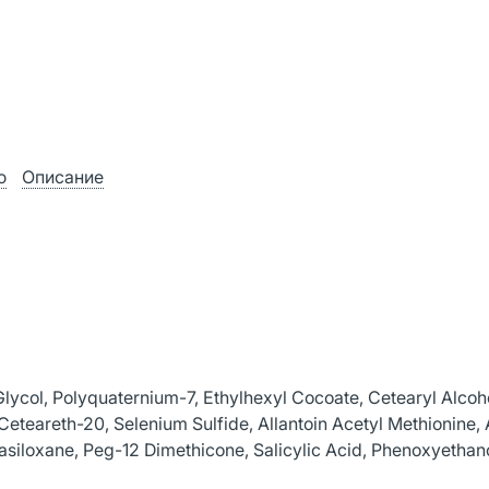
ю
Описание
lycol, Polyquaternium-7, Ethylhexyl Cocoate, Cetearyl Alcoh
eteareth-20, Selenium Sulfide, Allantoin Acetyl Methionine,
siloxane, Peg-12 Dimethicone, Salicylic Acid, Phenoxyethano