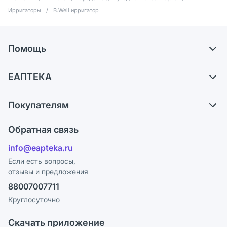
Ирригаторы
/
B.Well ирригатор
Помощь
Доставка
ЕАПТЕКА
Самовывоз из аптек
О компании
Обмен и возврат
Покупателям
Карьера
Что с моим заказом?
Оплата
Поставщики
Обратная связь
Ответы на вопросы
Отзывы
Лицензия
info@eapteka.ru
Блог
Программа СберСпасибо
Реклама на сайте
Если есть вопросы,
отзывы и предложения
Политика конфиденциальности
Ваши товары на ЕАПТЕКЕ
88007007711
Пользовательское соглашение
Сотрудничество для аптек
Круглосуточно
Политика рекомендаций
СМИ о нас
Скачать приложение
Этика и соответствие