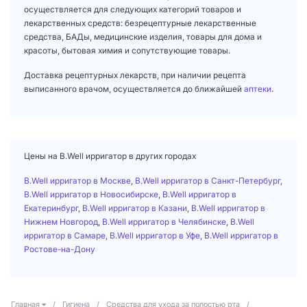
осуществляется для следующих категорий товаров и
лекарственных средств: безрецептурные лекарственные
средства, БАДы, медицинские изделия, товары для дома и
красоты, бытовая химия и сопутствующие товары.
Доставка рецептурных лекарств, при наличии рецепта
выписанного врачом, осуществляется до ближайшей
аптеки
.
Цены на B.Well ирригатор в других городах
B.Well ирригатор в Москве
,
B.Well ирригатор в Санкт-Петербург
,
B.Well ирригатор в Новосибирске
,
B.Well ирригатор в
Екатеринбург
,
B.Well ирригатор в Казани
,
B.Well ирригатор в
Нижнем Новгород
,
B.Well ирригатор в Челябинске
,
B.Well
ирригатор в Самаре
,
B.Well ирригатор в Уфе
,
B.Well ирригатор в
Ростове-на-Дону
Главная
/
Гигиена
/
Средства для ухода за полостью рта
/