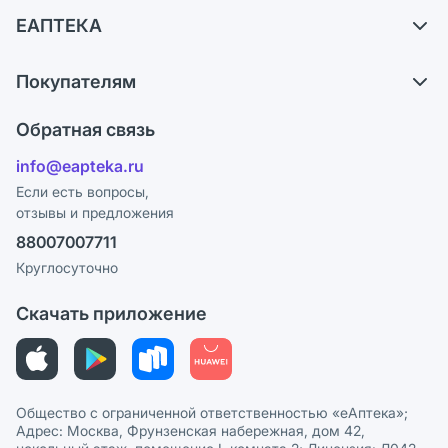
Доставка
ЕАПТЕКА
Самовывоз из аптек
О компании
Обмен и возврат
Покупателям
Карьера
Что с моим заказом?
Оплата
Поставщики
Обратная связь
Ответы на вопросы
Отзывы
Лицензия
info@eapteka.ru
Блог
Программа СберСпасибо
Реклама на сайте
Если есть вопросы,
отзывы и предложения
Политика конфиденциальности
Ваши товары на ЕАПТЕКЕ
88007007711
Пользовательское соглашение
Сотрудничество для аптек
Круглосуточно
Политика рекомендаций
СМИ о нас
Скачать приложение
Этика и соответствие
Политика в отношении обработки персональных данных
Общество с ограниченной ответственностью «еАптека»;
Адрес: Москва, Фрунзенская набережная, дом 42,