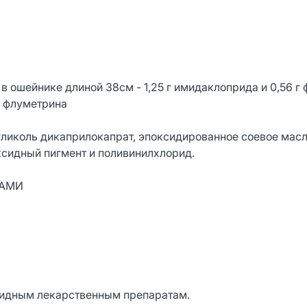
в ошейнике длиной 38см - 1,25 г имидаклоприда и 0,56 г
г флуметрина
гликоль дикаприлокапрат, эпоксидированное соевое масл
ксидный пигмент и поливинилхлорид.
САМИ
цидным лекарственным препаратам.