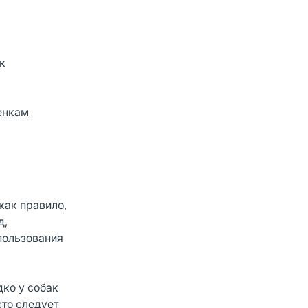
к
енкам
как правило,
д,
пользования
ко у собак
сто следует