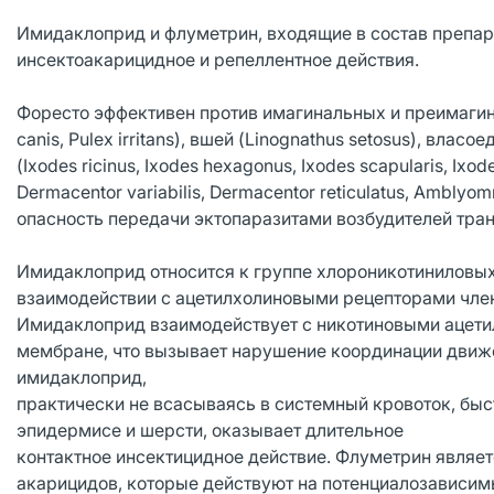
Имидаклоприд и флуметрин, входящие в состав препа
инсектоакарицидное и репеллентное действия.
Форесто эффективен против имагинальных и преимагинал
canis, Pulex irritans), вшей (Linognathus setosus), власо
(Ixodes ricinus, Ixodes hexagonus, Ixodes scapularis, Ixod
Dermacentor variabilis, Dermacentor reticulatus, Ambl
опасность передачи эктопаразитами возбудителей тра
Имидаклоприд относится к группе хлороникотиниловых
взаимодействии с ацетилхолиновыми рецепторами чле
Имидаклоприд взаимодействует с никотиновыми ацети
мембране, что вызывает нарушение координации движе
имидаклоприд,
практически не всасываясь в системный кровоток, быс
эпидермисе и шерсти, оказывает длительное
контактное инсектицидное действие. Флуметрин являетс
акарицидов, которые действуют на потенциалозависим