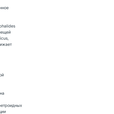
нное
phalides
клещей
icus,
нижает
ой
 на
иретроидных
ции