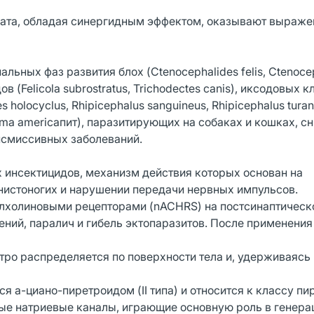
рата, обладая синергидным эффектом, оказывают выраже
ьных фаз развития блох (Ctenocephalides felis, Ctenoce
едов (Felicola subrostratus, Trichodectes canis), иксодовых 
es holocyclus, Rhipicephalus sanguineus, Rhipicephalus turan
yomma americaпит), паразитирующих на собаках и кошках, с
нсмиссивных заболеваний.
 инсектицидов, механизм действия которых основан на
нистоногих и нарушении передачи нервных импульсов.
лхолиновыми рецепторами (nACHRS) на постсинаптическ
ний, паралич и гибель эктопаразитов. После применения
тро распределяется по поверхности тела и, удерживаясь
я а-циано-пиретроидом (II типа) и относится к классу п
ые натриевые каналы, играющие основную роль в генера