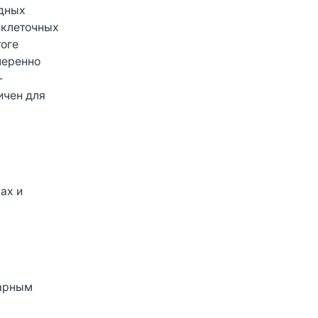
идных
 клеточных
тоге
меренно
-
ичен для
ах и
нарным