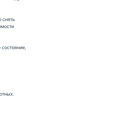
о снять
имости
 состояние,
отных.