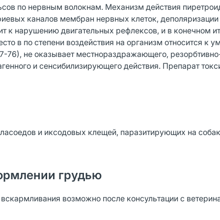
ьсов по нервным волокнам. Механизм действия пиретро
риевых каналов мембран нервных клеток, деполяризации
т к нарушению двигательных рефлексов, и в конечном и
сто в по степени воздействия на организм относится к у
07-76), не оказывает местнораздражающего, резорбтивно
тагенного и сенсибилизирующего действия. Препарат токс
власоедов и иксодовых клещей, паразитирующих на собак
.
ормлении грудью
 вскармливания возможно после консультации с ветери