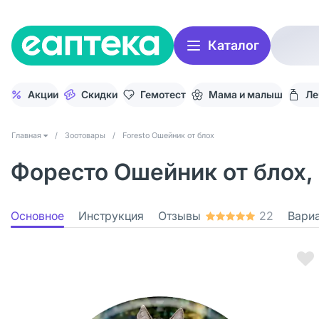
Каталог
Акции
Скидки
Гемотест
Мама и малыш
Ле
Главная
/
Зоотовары
/
Foresto Ошейник от блох
Форесто Ошейник от блох, 
Основное
Инструкция
Отзывы
22
Вари