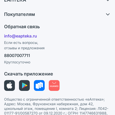
Самовывоз из аптек
О компании
Обмен и возврат
Покупателям
Карьера
Что с моим заказом?
Оплата
Поставщики
Обратная связь
Ответы на вопросы
Отзывы
Лицензия
info@eapteka.ru
Блог
Программа СберСпасибо
Реклама на сайте
Если есть вопросы,
отзывы и предложения
Политика конфиденциальности
Ваши товары на ЕАПТЕКЕ
88007007711
Пользовательское соглашение
Сотрудничество для аптек
Круглосуточно
Политика рекомендаций
СМИ о нас
Скачать приложение
Этика и соответствие
Политика в отношении обработки персональных данных
Общество с ограниченной ответственностью «еАптека»;
Адрес: Москва, Фрунзенская набережная, дом 42,
цокольный этаж, помещение I, комната 2; Лицензия: Л042-
01177-91/00587270 от 09.12.2020 г.; ОГРН: 1147746631988,