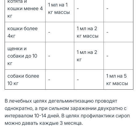
котята и
1 мл на 1
кошки менее 4
-
-
кг массы
кг
кошки более
1 мл на 2
-
-
4кг
кг массы
щенки и
1 мл на 2
собаки до 10
-
-
кг
кг
собаки более
1 мл на 5
-
-
10 кг
кг массы
В лечебных целях дегельминтизацию проводят
однократно, а при сильном заражении двукратно с
интервалом 10-14 дней. В целях профилактики сироп
можно давать каждые 3 месяца.