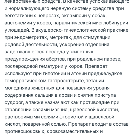
лекарственных средств. В качестве успокаивающего
и нормализующего нервную систему средства при
вегетативных неврозах, эклампсии у собак,
ацетонемии у коров, паралитической миоглобинурии
у лошадей. В акушерско-гинекологической практике
при эндометритах, метритах, для стимуляции
родовой деятельности, ускорения отделения
задержавшегося последа у животных,
предупреждения абортов, при родильном парезе,
послеродовой гематурии у коров. Препарат
используют при гипотонии и атонии преджелудков,
геморрагическом гастроэнтерите, тетании
молодняка животных для повышения уровня
содержания кальция в крови и снятия приступа
судорог, а также назначают как противоядие при
отравлении солями магния, щавелевой кислотой,
растворимыми солями фтористой и щавелевой
кислот, поваренной солью. Препарат входит в состав
противошоковых, кровозаместительных и