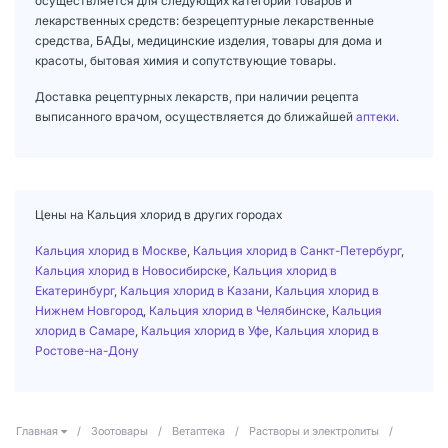
осуществляется для следующих категорий товаров и
лекарственных средств: безрецептурные лекарственные
средства, БАДы, медицинские изделия, товары для дома и
красоты, бытовая химия и сопутствующие товары.
Доставка рецептурных лекарств, при наличии рецепта
выписанного врачом, осуществляется до ближайшей
аптеки
.
Цены на Кальция хлорид в других городах
Кальция хлорид в Москве
,
Кальция хлорид в Санкт-Петербург
,
Кальция хлорид в Новосибирске
,
Кальция хлорид в
Екатеринбург
,
Кальция хлорид в Казани
,
Кальция хлорид в
Нижнем Новгород
,
Кальция хлорид в Челябинске
,
Кальция
хлорид в Самаре
,
Кальция хлорид в Уфе
,
Кальция хлорид в
Ростове-на-Дону
Главная
/
Зоотовары
/
Ветаптека
/
Растворы и электролиты
/