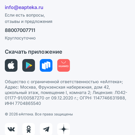
Отзывы
Лицензия
info@eapteka.ru
Блог
Программа СберСпасибо
Реклама на сайте
Если есть вопросы,
отзывы и предложения
Политика конфиденциальности
Ваши товары на ЕАПТЕКЕ
88007007711
Пользовательское соглашение
Сотрудничество для аптек
Круглосуточно
Политика рекомендаций
СМИ о нас
Скачать приложение
Этика и соответствие
Политика в отношении обработки персональных данных
Общество с ограниченной ответственностью «еАптека»;
Адрес: Москва, Фрунзенская набережная, дом 42,
цокольный этаж, помещение I, комната 2; Лицензия: Л042-
01177-91/00587270 от 09.12.2020 г.; ОГРН: 1147746631988,
ИНН 7704865540
© 2026 eАптека. Все права защищены