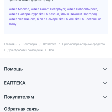
Фли в Москве
,
Фли в Санкт-Петербург
,
Фли в Новосибирске
,
Фли в Екатеринбург
,
Фли в Казани
,
Фли в Нижнем Новгород
,
Фли в Челябинске
,
Фли в Самаре
,
Фли в Уфе
,
Фли в Ростове-на-
Дону
Главная
/
Зоотовары
/
Ветаптека
/
Противопаразитарные средства
/
Для обработки помещений
/
Фли
Помощь
Доставка
ЕАПТЕКА
Самовывоз из аптек
О компании
Обмен и возврат
Покупателям
Карьера
Что с моим заказом?
Оплата
Поставщики
Обратная связь
Ответы на вопросы