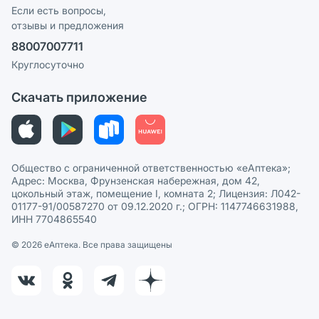
Программа СберСпасибо
Реклама на сайте
Если есть вопросы,
отзывы и предложения
Политика конфиденциальности
Ваши товары на ЕАПТЕКЕ
88007007711
Пользовательское соглашение
Сотрудничество для аптек
Круглосуточно
Политика рекомендаций
СМИ о нас
Скачать приложение
Этика и соответствие
Политика в отношении обработки персональных данных
Общество с ограниченной ответственностью «еАптека»;
Адрес: Москва, Фрунзенская набережная, дом 42,
цокольный этаж, помещение I, комната 2; Лицензия: Л042-
01177-91/00587270 от 09.12.2020 г.; ОГРН: 1147746631988,
ИНН 7704865540
© 2026 eАптека. Все права защищены