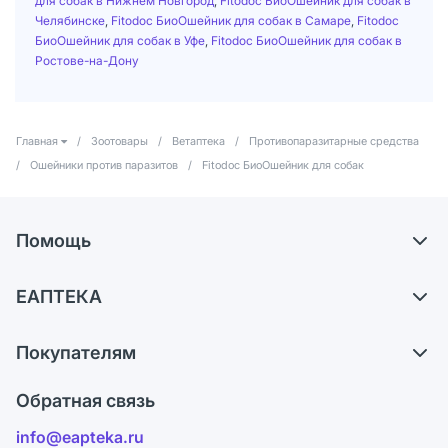
для собак в Нижнем Новгород
,
Fitodoс БиоОшейник для собак в
Челябинске
,
Fitodoс БиоОшейник для собак в Самаре
,
Fitodoс
БиоОшейник для собак в Уфе
,
Fitodoс БиоОшейник для собак в
Ростове-на-Дону
Главная
/
Зоотовары
/
Ветаптека
/
Противопаразитарные средства
/
Ошейники против паразитов
/
Fitodoс БиоОшейник для собак
Помощь
Доставка
ЕАПТЕКА
Самовывоз из аптек
О компании
Обмен и возврат
Покупателям
Карьера
Что с моим заказом?
Оплата
Поставщики
Обратная связь
Ответы на вопросы
Отзывы
Лицензия
info@eapteka.ru
Блог