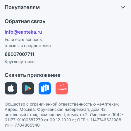
О компании
Обмен и возврат
Покупателям
Карьера
Что с моим заказом?
Оплата
Поставщики
Обратная связь
Ответы на вопросы
Отзывы
Лицензия
info@eapteka.ru
Блог
Программа СберСпасибо
Реклама на сайте
Если есть вопросы,
отзывы и предложения
Политика конфиденциальности
Ваши товары на ЕАПТЕКЕ
88007007711
Пользовательское соглашение
Сотрудничество для аптек
Круглосуточно
Политика рекомендаций
СМИ о нас
Скачать приложение
Этика и соответствие
Политика в отношении обработки персональных данных
Общество с ограниченной ответственностью «еАптека»;
Адрес: Москва, Фрунзенская набережная, дом 42,
цокольный этаж, помещение I, комната 2; Лицензия: Л042-
01177-91/00587270 от 09.12.2020 г.; ОГРН: 1147746631988,
ИНН 7704865540