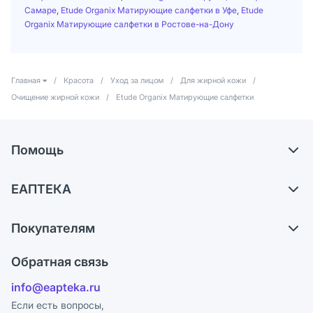
Самаре
,
Etude Organix Матирующие салфетки в Уфе
,
Etude
Organix Матирующие салфетки в Ростове-на-Дону
Главная
/
Красота
/
Уход за лицом
/
Для жирной кожи
/
Очищение жирной кожи
/
Etude Organix Матирующие салфетки
Помощь
Доставка
ЕАПТЕКА
Самовывоз из аптек
О компании
Обмен и возврат
Покупателям
Карьера
Что с моим заказом?
Оплата
Поставщики
Обратная связь
Ответы на вопросы
Отзывы
Лицензия
info@eapteka.ru
Блог
Программа СберСпасибо
Реклама на сайте
Если есть вопросы,