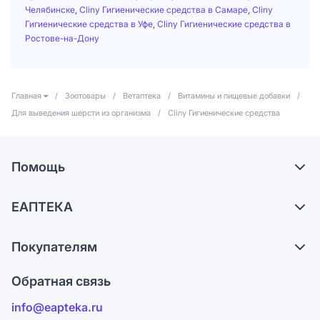
Челябинске
,
Cliny Гигиенические средства в Самаре
,
Cliny
Гигиенические средства в Уфе
,
Cliny Гигиенические средства в
Ростове-на-Дону
Главная
/
Зоотовары
/
Ветаптека
/
Витамины и пищевые добавки
/
Для выведения шерсти из организма
/
Cliny Гигиенические средства
Помощь
Доставка
ЕАПТЕКА
Самовывоз из аптек
О компании
Обмен и возврат
Покупателям
Карьера
Что с моим заказом?
Оплата
Поставщики
Обратная связь
Ответы на вопросы
Отзывы
Лицензия
info@eapteka.ru
Блог
Программа СберСпасибо