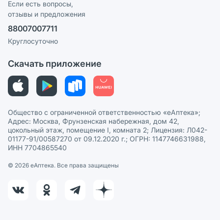
Реклама на сайте
Если есть вопросы,
отзывы и предложения
Политика конфиденциальности
Ваши товары на ЕАПТЕКЕ
88007007711
Пользовательское соглашение
Сотрудничество для аптек
Круглосуточно
Политика рекомендаций
СМИ о нас
Скачать приложение
Этика и соответствие
Политика в отношении обработки персональных данных
Общество с ограниченной ответственностью «еАптека»;
Адрес: Москва, Фрунзенская набережная, дом 42,
цокольный этаж, помещение I, комната 2; Лицензия: Л042-
01177-91/00587270 от 09.12.2020 г.; ОГРН: 1147746631988,
ИНН 7704865540
© 2026 eАптека. Все права защищены