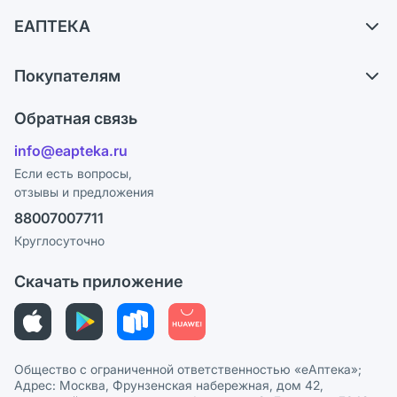
Доставка
ЕАПТЕКА
Самовывоз из аптек
О компании
Обмен и возврат
Покупателям
Карьера
Что с моим заказом?
Оплата
Поставщики
Обратная связь
Ответы на вопросы
Отзывы
Лицензия
info@eapteka.ru
Блог
Программа СберСпасибо
Реклама на сайте
Если есть вопросы,
отзывы и предложения
Политика конфиденциальности
Ваши товары на ЕАПТЕКЕ
88007007711
Пользовательское соглашение
Сотрудничество для аптек
Круглосуточно
Политика рекомендаций
СМИ о нас
Скачать приложение
Этика и соответствие
Политика в отношении обработки персональных данных
Общество с ограниченной ответственностью «еАптека»;
Адрес: Москва, Фрунзенская набережная, дом 42,