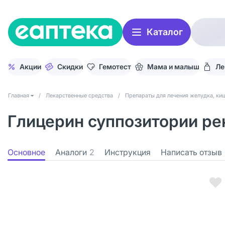
Каталог
Акции
Скидки
Гемотест
Мама и малыш
Ле
Главная
/
Лекарственные средства
/
Препараты для лечения желудка, киш
Глицерин суппозитории рек
Основное
Аналоги
2
Инструкция
Написать отзыв