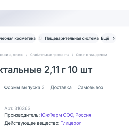
чебная косметика
Пищеварительная система
Ещё
ечника, печени
/
Слабительные препараты
/
Свечи с глицерином
тальные 2,11 г 10 шт
Формы выпуска
3
Доставка
Самовывоз
Арт.
316363
Производитель:
ЮжФарм ООО, Россия
Действующее вещество:
Глицерол