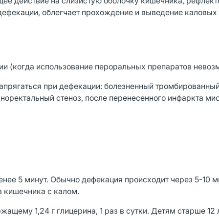
ее действие на слизистую оболочку кишечника, рефлект
дефекации, облегчает прохождение и выведение каловых
ии (когда использование пероральных препаратов невоз
напрягаться при дефекации: болезненный тромбированны
аноректальный стеноз, после перенесенного инфаркта ми
енее 5 минут. Обычно дефекация происходит через 5-10 м
з кишечника с калом.
жащему 1,24 г глицерина, 1 раз в сутки. Детям старше 12 