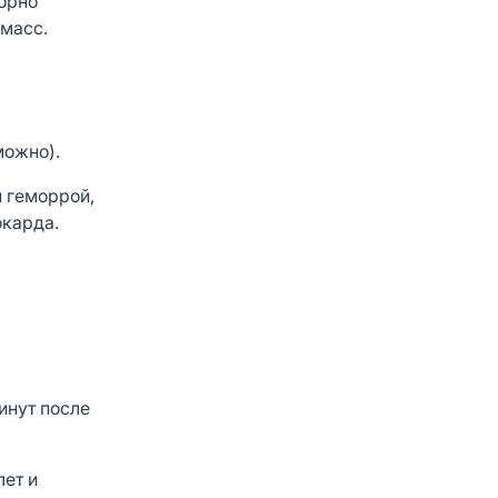
орно
 масс.
можно).
й геморрой,
окарда.
инут после
лет и