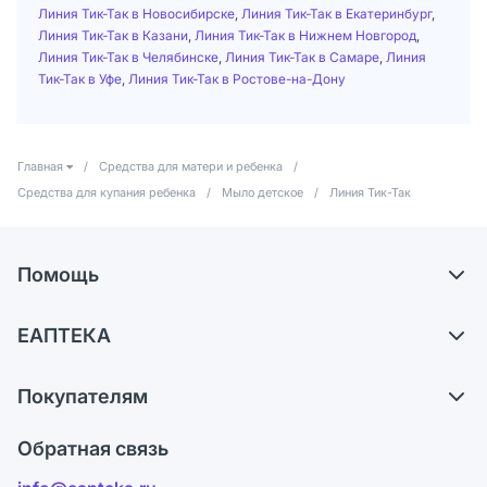
Линия Тик-Так в Новосибирске
,
Линия Тик-Так в Екатеринбург
,
Линия Тик-Так в Казани
,
Линия Тик-Так в Нижнем Новгород
,
Линия Тик-Так в Челябинске
,
Линия Тик-Так в Самаре
,
Линия
Тик-Так в Уфе
,
Линия Тик-Так в Ростове-на-Дону
Главная
/
Средства для матери и ребенка
/
Средства для купания ребенка
/
Мыло детское
/
Линия Тик-Так
Помощь
Доставка
ЕАПТЕКА
Самовывоз из аптек
О компании
Обмен и возврат
Покупателям
Карьера
Что с моим заказом?
Оплата
Поставщики
Обратная связь
Ответы на вопросы
Отзывы
Лицензия