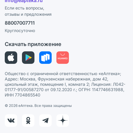
info@eapteka.ru
Блог
Программа СберСпасибо
Реклама на сайте
Если есть вопросы,
отзывы и предложения
Политика конфиденциальности
Ваши товары на ЕАПТЕКЕ
88007007711
Пользовательское соглашение
Сотрудничество для аптек
Круглосуточно
Политика рекомендаций
СМИ о нас
Скачать приложение
Этика и соответствие
Политика в отношении обработки персональных данных
Общество с ограниченной ответственностью «еАптека»;
Адрес: Москва, Фрунзенская набережная, дом 42,
цокольный этаж, помещение I, комната 2; Лицензия: Л042-
01177-91/00587270 от 09.12.2020 г.; ОГРН: 1147746631988,
ИНН 7704865540
© 2026 eАптека. Все права защищены