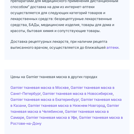
препаратами для медицинского применения дистанционным
способом" доставка на дом из интернет-аптеки
осуществляется для следующих категорий товаров и
лекарственных средств: безрецептурные лекарственные
средства, БАДы, медицинские изделия, товары для дома и
красоты, бытовая химия и сопутствующие товары.
Доставка рецептурных лекарств, при наличии рецепта
выписанного врачом, осуществляется до ближайшей
аптеки
.
Цены на Garnier тканевая маска в других городах
Garnier тканевая маска в Москве
,
Garnier тканевая маска в
Санкт-Петербург
,
Garnier тканевая маска в Новосибирске
,
Garnier тканевая маска в Екатеринбург
,
Garnier тканевая маска
в Казани
,
Garnier тканевая маска в Нижнем Новгород
,
Garnier
тканевая маска в Челябинске
,
Garnier тканевая маска в
Самаре
,
Garnier тканевая маска в Уфе
,
Garnier тканевая маска в
Ростове-на-Дону