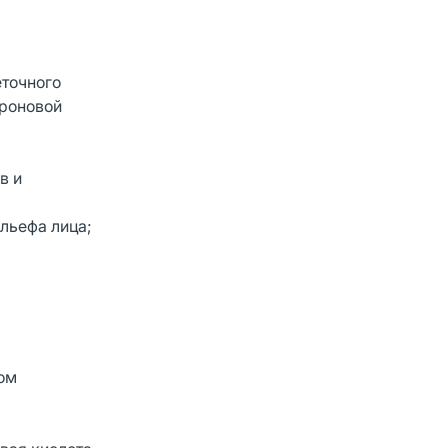
еточного
уроновой
в и
льефа лица;
ом