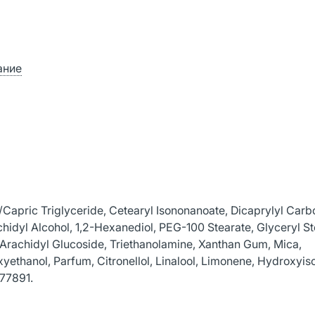
ание
/Capric Triglyceride, Cetearyl Isononanoate, Dicaprylyl Carb
hidyl Alcohol, 1,2-Hexanediol, PEG-100 Stearate, Glyceryl St
 Arachidyl Glucoside, Triethanolamine, Xanthan Gum, Mica,
yethanol, Parfum, Citronellol, Linalool, Limonene, Hydroxyis
77891.