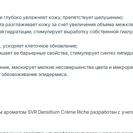
т и глубоко увлажняет кожу, препятствует шелушению;
та разглаживает кожу за счет увеличения объема межкл
ой гидратации, стимулирует выработку собственной гиал
 ускоряет клеточное обновление;
чшает ее барьерные свойства, стимулирует синтез липидо
ние, маскирует мелкие несовершенства цвета и микроре
т обезвоживание эпидермиса.
 ароматом SVR Densitium Crème Riche разработан с учет