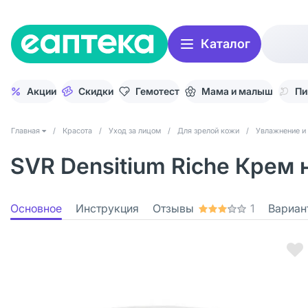
Каталог
Акции
Скидки
Гемотест
Мама и малыш
Пи
Главная
/
Красота
/
Уход за лицом
/
Для зрелой кожи
/
Увлажнение и 
SVR Densitium Riche Крем 
Основное
Инструкция
Отзывы
1
Вариан