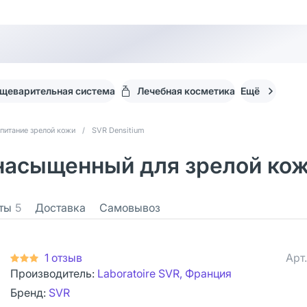
щеварительная система
Лечебная косметика
Ещё
питание зрелой кожи
/
SVR Densitium
насыщенный для зрелой кож
ты
5
Доставка
Самовывоз
1 отзыв
Арт
Производитель:
Laboratoire SVR, Франция
Бренд:
SVR