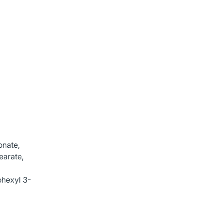
onate,
earate,
ohexyl 3-