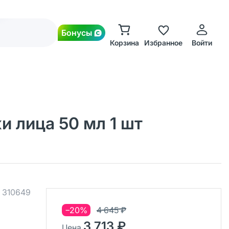
Бонусы
Корзина
Избранное
Войти
и лица 50 мл 1 шт
.
310649
−20%
4 645 ₽
3 713 ₽
Цена