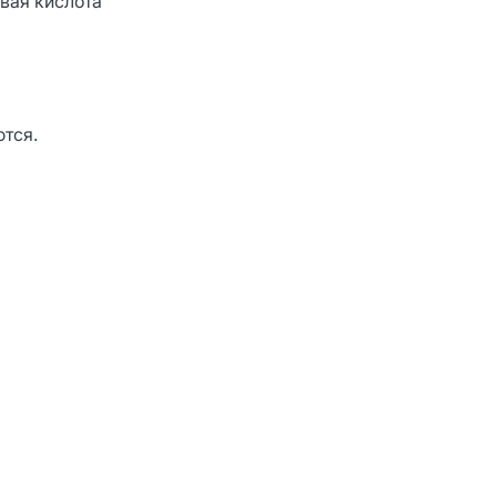
вая кислота
тся.