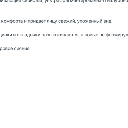
ивающие свойства, ультрафрагментированная гиалуроно
комфорта и придает лицу свежий, ухоженный вид.
нки и складочки разглаживаются, а новые не формирую
оровое сияние.