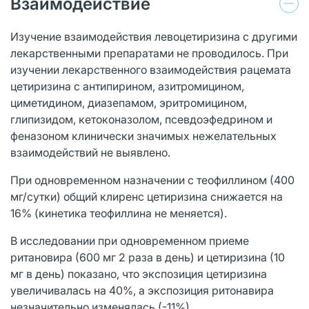
Взаимодействие
Изучение взаимодействия левоцетиризина с другими
лекарственными препаратами не проводилось. При
изучении лекарственного взаимодействия рацемата
цетиризина с антипирином, азитромицином,
циметидином, диазепамом, эритромицином,
глипизидом, кетоконазолом, псевдоэфедрином и
феназоном клинически значимых нежелательных
взаимодействий не выявлено.
При одновременном назначении с теофиллином (400
мг/сутки) общий клиренс цетиризина снижается на
16% (кинетика теофиллина не меняется).
В исследовании при одновременном приеме
ритановира (600 мг 2 раза в день) и цетиризина (10
мг в день) показано, что экспозиция цетиризина
увеличивалась на 40%, а экспозиция ритонавира
незначительно изменялась (-11%).