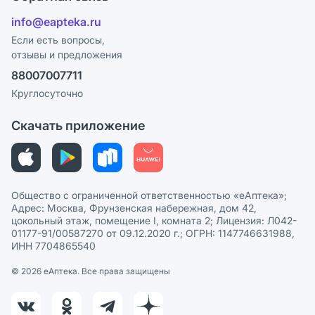
Отзывы
Лицензия
info@eapteka.ru
Блог
Программа СберСпасибо
Реклама на сайте
Если есть вопросы,
отзывы и предложения
Политика конфиденциальности
Ваши товары на ЕАПТЕКЕ
88007007711
Пользовательское соглашение
Сотрудничество для аптек
Круглосуточно
Политика рекомендаций
СМИ о нас
Скачать приложение
Этика и соответствие
Политика в отношении обработки персональных данных
Общество с ограниченной ответственностью «еАптека»;
Адрес: Москва, Фрунзенская набережная, дом 42,
цокольный этаж, помещение I, комната 2; Лицензия: Л042-
01177-91/00587270 от 09.12.2020 г.; ОГРН: 1147746631988,
ИНН 7704865540
© 2026 eАптека. Все права защищены