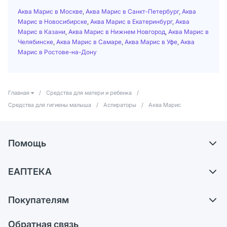
Аква Марис в Москве
,
Аква Марис в Санкт-Петербург
,
Аква
Марис в Новосибирске
,
Аква Марис в Екатеринбург
,
Аква
Марис в Казани
,
Аква Марис в Нижнем Новгород
,
Аква Марис в
Челябинске
,
Аква Марис в Самаре
,
Аква Марис в Уфе
,
Аква
Марис в Ростове-на-Дону
Главная
/
Средства для матери и ребенка
/
Средства для гигиены малыша
/
Аспираторы
/
Аква Марис
Помощь
Доставка
ЕАПТЕКА
Самовывоз из аптек
О компании
Обмен и возврат
Покупателям
Карьера
Что с моим заказом?
Оплата
Поставщики
Обратная связь
Ответы на вопросы