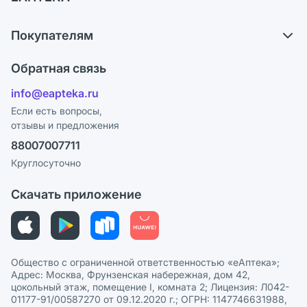
Самовывоз из аптек
О компании
Обмен и возврат
Покупателям
Карьера
Что с моим заказом?
Оплата
Поставщики
Обратная связь
Ответы на вопросы
Отзывы
Лицензия
info@eapteka.ru
Блог
Программа СберСпасибо
Реклама на сайте
Если есть вопросы,
отзывы и предложения
Политика конфиденциальности
Ваши товары на ЕАПТЕКЕ
88007007711
Пользовательское соглашение
Сотрудничество для аптек
Круглосуточно
Политика рекомендаций
СМИ о нас
Скачать приложение
Этика и соответствие
Политика в отношении обработки персональных данных
Общество с ограниченной ответственностью «еАптека»;
Адрес: Москва, Фрунзенская набережная, дом 42,
цокольный этаж, помещение I, комната 2; Лицензия: Л042-
01177-91/00587270 от 09.12.2020 г.; ОГРН: 1147746631988,