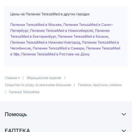
Цены на Пеленки TerezaMed в других городах
Пеленки TerezaMed в Москве
,
Пеленки TerezaMed в Санкт-
Петербург
,
Пеленки TerezaMed в Новосибирске
,
Пеленки
TerezaMed в Екатеринбург
,
Пеленки TerezaMed в Казани
,
Пеленки TerezaMed в Нижнем Новгород
,
Пеленки TerezaMed в
Челябинске
,
Пеленки TerezaMed в Самаре
,
Пеленки TerezaMed
в Уфе
,
Пеленки TerezaMed в Ростове-на-Дону
Главная
/
Медицинские изделия
/
Средства по уходу за лежачими больными
/
Пеленки, простыни, клеенки
/
Пеленки TerezaMed
Помощь
Доставка
ЕАПТЕКА